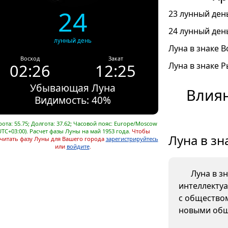
24
23 лунный день
24 лунный день
лунный день
Луна в знаке В
Восход
Закат
02:26
12:25
Луна в знаке Р
Убывающая Луна
Влиян
Видимость: 40%
ота: 55.75; Долгота: 37.62; Часовой пояс: Europe/Moscow
UTC+03:00). Расчет фазы Луны на май 1953 года.
Чтобы
Луна в зн
читать фазу Луны для Вашего города
зарегистрируйтесь
или
войдите
.
Луна в з
интеллектуа
с обществом
новыми общ