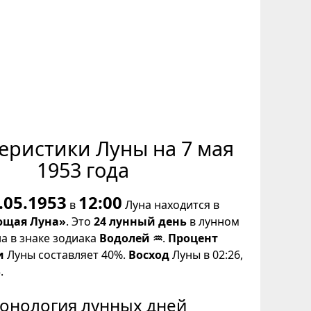
еристики Луны на 7 мая
1953 года
.05.1953
12:00
в
Луна находится в
щая Луна»
. Это
24 лунный день
в лунном
на в знаке зодиака
Водолей ♒
.
Процент
и
Луны составляет 40%.
Восход
Луны в 02:26,
.
онология лунных дней