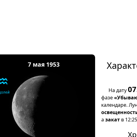
Характ
7 мая 1953
♒
07
На дату
долей
фазе
«Убываю
календаре. Лу
освещенност
а
закат
в 12:25
Хр