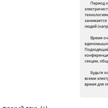
Период х
электричест
технологиям
занимается
людей (напр
Время оч
единомышле
Подходящий
конференций
секции, общ
Будьте о
всеми элек
время для 
 лунный день (
+
)