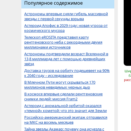
Популярное содержимое
Астрономы впервые сняли гибель массивной
звезды с первой секунды взрыва
Астероид Апофис в 2029 году: новая угроза от
космического мусора
Телескоп eROSITA представил карту
рентгеновского неба с рекордными двумя
миллионами источников
Астрономы подтвердили возраст Вселенной в
13,8 миллиарда лет с помощью древнейших
звёзд
Доставка грузов на орбиту подешевеет на 90%
Шир
к 2040 году – исследование
(
расс
В Млечном Пути могут скрываться 170
миллионов невидимых черных дыр
В космосе впервые сделали рентгеновские
снимки людей: миссия Fram2
Астероид с аномальной орбитой оказался
«темной» кометой: что это значит для Земли
Российско-американский экипаж отправился
на МКС на восемь месяцев
Тайна звезды Акамар: почему она исчезла с