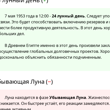
7 мая 1953 года в 12:00 -
24 лунный день
. Следует уп
связи. Это будет способствовать включению резервов и
вести более продуктивную деятельность. В этот день х
больших дел.
В Древнем Египте именно в этот день произвели зак
осуществление глобальных долговечных проектов. Хорош
досконально объяснить обязанности подчиненным.
бывающая Луна (
−
)
Луна находится в фазе
Убывающая Луна
. Жизнеспо
снижается. Он быстрее устаёт, его реакции замедляются
менее активным.