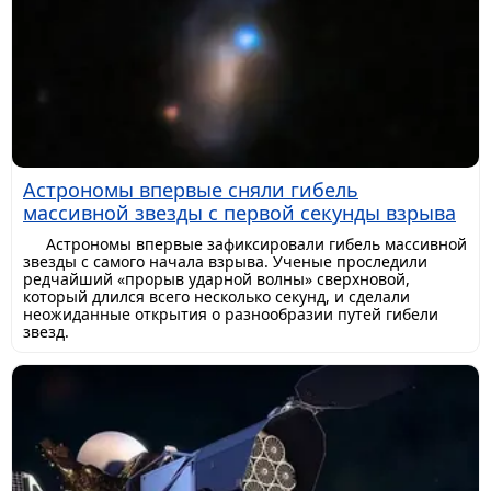
Астрономы впервые сняли гибель
массивной звезды с первой секунды взрыва
Астрономы впервые зафиксировали гибель массивной
звезды с самого начала взрыва. Ученые проследили
редчайший «прорыв ударной волны» сверхновой,
который длился всего несколько секунд, и сделали
неожиданные открытия о разнообразии путей гибели
звезд.