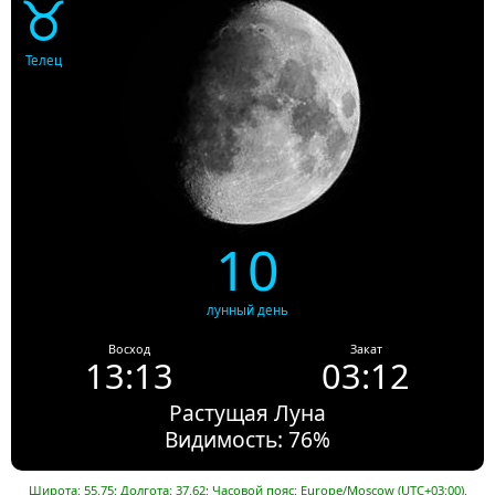
♉
Телец
10
лунный день
Восход
Закат
13:13
03:12
Растущая Луна
Видимость: 76%
Широта: 55.75; Долгота: 37.62; Часовой пояс: Europe/Moscow (UTC+03:00).