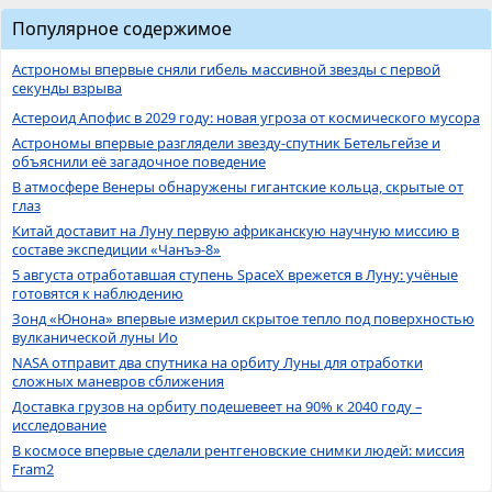
Популярное содержимое
Астрономы впервые сняли гибель массивной звезды с первой
секунды взрыва
Астероид Апофис в 2029 году: новая угроза от космического мусора
Астрономы впервые разглядели звезду-спутник Бетельгейзе и
объяснили её загадочное поведение
В атмосфере Венеры обнаружены гигантские кольца, скрытые от
глаз
Китай доставит на Луну первую африканскую научную миссию в
составе экспедиции «Чанъэ-8»
5 августа отработавшая ступень SpaceX врежется в Луну: учёные
готовятся к наблюдению
Зонд «Юнона» впервые измерил скрытое тепло под поверхностью
вулканической луны Ио
NASA отправит два спутника на орбиту Луны для отработки
сложных маневров сближения
Доставка грузов на орбиту подешевеет на 90% к 2040 году –
исследование
В космосе впервые сделали рентгеновские снимки людей: миссия
Fram2