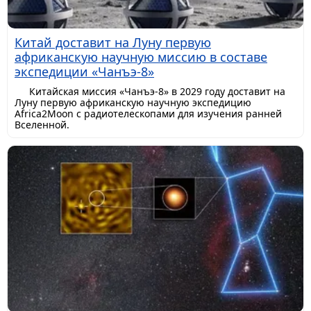
Китай доставит на Луну первую
африканскую научную миссию в составе
экспедиции «Чанъэ-8»
Китайская миссия «Чанъэ-8» в 2029 году доставит на
Луну первую африканскую научную экспедицию
Africa2Moon с радиотелескопами для изучения ранней
Вселенной.