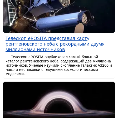
Телескоп eROSITA представил карту
рентгеновского неба с рекордными двумя
миллионами источников
Телескоп eROSITA опубликовал самый большой
каталог рентгеновского неба, содержащий два миллиона
источников. Ученые изучили скопление галактик A3266 и
нашли нестыковки с текущими космологическими
моделями.