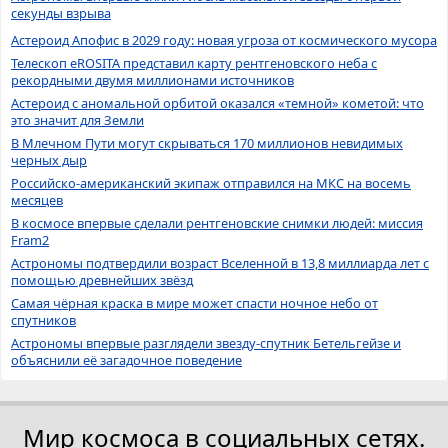
секунды взрыва
Астероид Апофис в 2029 году: новая угроза от космического мусора
Телескоп eROSITA представил карту рентгеновского неба с
рекордными двумя миллионами источников
Астероид с аномальной орбитой оказался «темной» кометой: что
это значит для Земли
В Млечном Пути могут скрываться 170 миллионов невидимых
черных дыр
Российско-американский экипаж отправился на МКС на восемь
месяцев
В космосе впервые сделали рентгеновские снимки людей: миссия
Fram2
Астрономы подтвердили возраст Вселенной в 13,8 миллиарда лет с
помощью древнейших звёзд
Самая чёрная краска в мире может спасти ночное небо от
спутников
Астрономы впервые разглядели звезду-спутник Бетельгейзе и
объяснили её загадочное поведение
Мир космоса в социальных сетях.