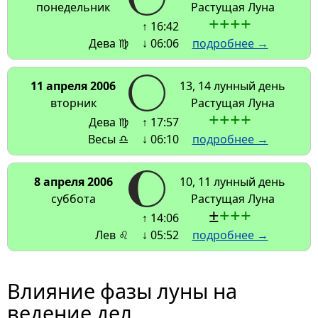
понедельник
Растущая Луна
+
+
+
+
↑ 16:42
Дева ♍
↓ 06:06
подробнее →
11 апреля 2006
13, 14 лунный день
вторник
Растущая Луна
+
+
+
+
Дева ♍
↑ 17:57
Весы ♎
↓ 06:10
подробнее →
8 апреля 2006
10, 11 лунный день
суббота
Растущая Луна
±
+
+
+
↑ 14:06
Лев ♌
↓ 05:52
подробнее →
Влияние фазы луны на
ведение дел