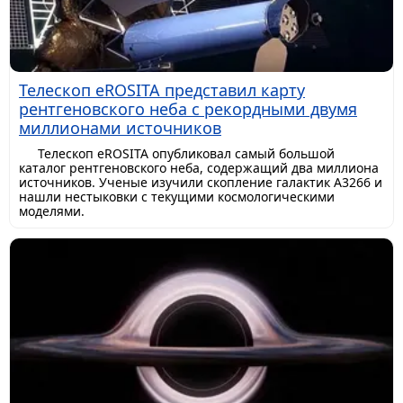
Телескоп eROSITA представил карту
рентгеновского неба с рекордными двумя
миллионами источников
Телескоп eROSITA опубликовал самый большой
каталог рентгеновского неба, содержащий два миллиона
источников. Ученые изучили скопление галактик A3266 и
нашли нестыковки с текущими космологическими
моделями.