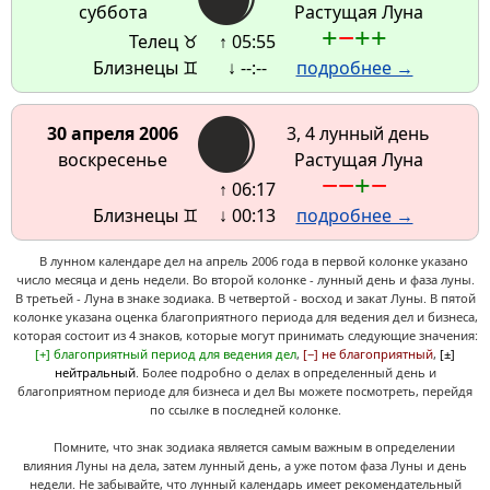
суббота
Растущая Луна
+
−
+
+
Телец ♉
↑ 05:55
Близнецы ♊
↓ --:--
подробнее →
30 апреля 2006
3, 4 лунный день
воскресенье
Растущая Луна
−
−
+
−
↑ 06:17
Близнецы ♊
↓ 00:13
подробнее →
В лунном календаре дел на апрель 2006 года в первой колонке указано
число месяца и день недели. Во второй колонке - лунный день и фаза луны.
В третьей - Луна в знаке зодиака. В четвертой - восход и закат Луны. В пятой
колонке указана оценка благоприятного периода для ведения дел и бизнеса,
которая состоит из 4 знаков, которые могут принимать следующие значения:
[+] благоприятный период для ведения дел
,
[−] не благоприятный
,
[±]
нейтральный
. Более подробно о делах в определенный день и
благоприятном периоде для бизнеса и дел Вы можете посмотреть, перейдя
по ссылке в последней колонке.
Помните, что знак зодиака является самым важным в определении
влияния Луны на дела, затем лунный день, а уже потом фаза Луны и день
недели. Не забывайте, что лунный календарь имеет рекомендательный