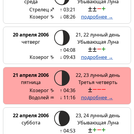
среда
Убывающая Луна
±
±
−
+
Стрелец ♐
↑ 03:21
Козерог ♑
↓ 08:26
подробнее →
20 апреля 2006
21, 22 лунный день
четверг
Убывающая Луна
±
±
−
+
↑ 04:08
Козерог ♑
↓ 09:43
подробнее →
21 апреля 2006
22, 23 лунный день
пятница
Третья четверть
±
−
−
−
Козерог ♑
↑ 04:36
Водолей ♒
↓ 11:16
подробнее →
22 апреля 2006
23, 24 лунный день
суббота
Убывающая Луна
±
+
−
+
↑ 04:53