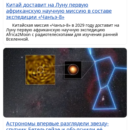
Китай доставит на Луну первую
африканскую научную миссию в составе
экспедиции «Чанъэ-8»
Китайская миссия «Чанъэ-8» в 2029 году доставит на
Луну первую африканскую научную экспедицию
Africa2Moon с радиотелескопами для изучения ранней
Вселенной.
Астрономы впервые разглядели звезду-
спутник Бетельгейзе и объяснили её