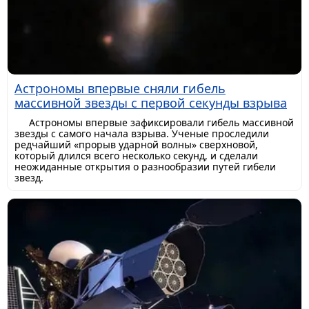
Астрономы впервые сняли гибель
массивной звезды с первой секунды взрыва
Астрономы впервые зафиксировали гибель массивной
звезды с самого начала взрыва. Ученые проследили
редчайший «прорыв ударной волны» сверхновой,
который длился всего несколько секунд, и сделали
неожиданные открытия о разнообразии путей гибели
звезд.