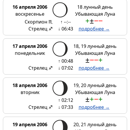
16 апреля 2006
18 лунный день
воскресенье
Убывающая Луна
+
±
−
−
Скорпион ♏
↑ --:--
Стрелец ♐
↓ 06:43
подробнее →
17 апреля 2006
18, 19 лунный день
понедельник
Убывающая Луна
±
−
−
+
↑ 00:48
Стрелец ♐
↓ 07:02
подробнее →
18 апреля 2006
19, 20 лунный день
вторник
Убывающая Луна
±
+
−
+
↑ 02:12
Стрелец ♐
↓ 07:33
подробнее →
19 апреля 2006
20, 21 лунный день