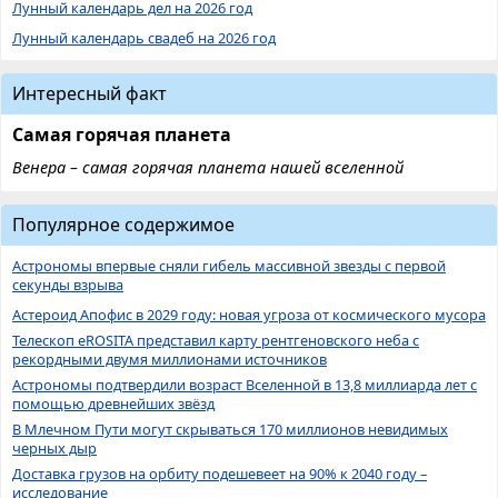
Лунный календарь дел на 2026 год
Лунный календарь свадеб на 2026 год
Интересный факт
Самая горячая планета
Венера – самая горячая планета нашей вселенной
Популярное содержимое
Астрономы впервые сняли гибель массивной звезды с первой
секунды взрыва
Астероид Апофис в 2029 году: новая угроза от космического мусора
Телескоп eROSITA представил карту рентгеновского неба с
рекордными двумя миллионами источников
Астрономы подтвердили возраст Вселенной в 13,8 миллиарда лет с
помощью древнейших звёзд
В Млечном Пути могут скрываться 170 миллионов невидимых
черных дыр
Доставка грузов на орбиту подешевеет на 90% к 2040 году –
исследование