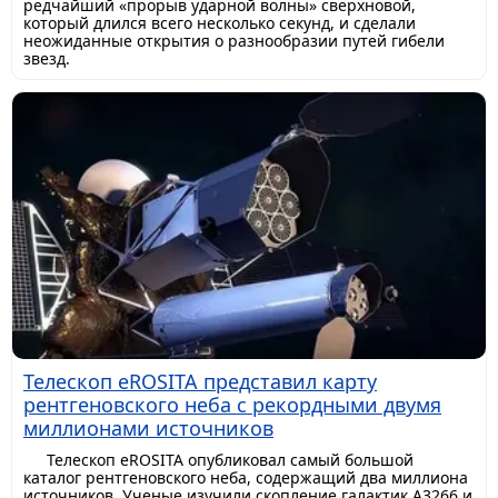
редчайший «прорыв ударной волны» сверхновой,
который длился всего несколько секунд, и сделали
неожиданные открытия о разнообразии путей гибели
звезд.
Телескоп eROSITA представил карту
рентгеновского неба с рекордными двумя
миллионами источников
Телескоп eROSITA опубликовал самый большой
каталог рентгеновского неба, содержащий два миллиона
источников. Ученые изучили скопление галактик A3266 и