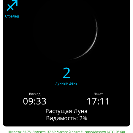
♐
Стрелец
2
лунный день
Восход
Закат
09:33
17:11
Растущая Луна
Видимость: 2%
Широта: 55.75; Долгота: 37.62; Часовой пояс: Europe/Moscow (UTC+03:00).