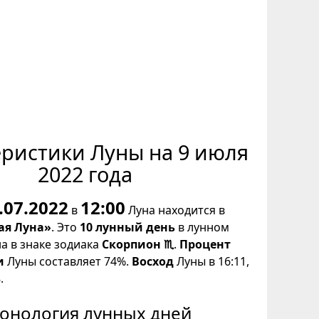
еристики Луны на 9 июля
2022 года
.07.2022
12:00
в
Луна находится в
ая Луна»
. Это
10 лунный день
в лунном
на в знаке зодиака
Скорпион ♏
.
Процент
и
Луны составляет 74%.
Восход
Луны в 16:11,
.
онология лунных дней