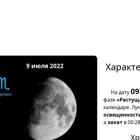
Характ
9 июля 2022
♏
09
На дату
орпион
фазе
«Растущ
календаре. Лу
освещенност
а
закат
в 00:28
Хр