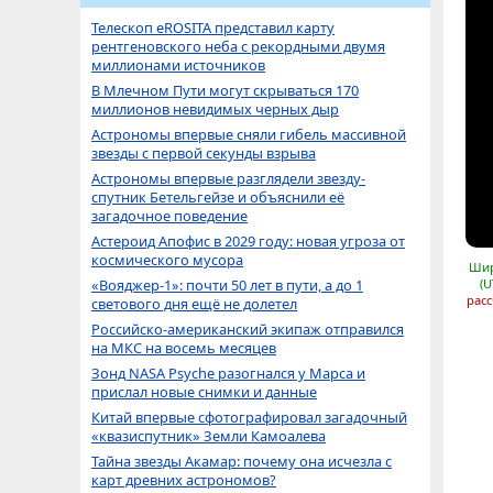
Телескоп eROSITA представил карту
рентгеновского неба с рекордными двумя
миллионами источников
В Млечном Пути могут скрываться 170
миллионов невидимых черных дыр
Астрономы впервые сняли гибель массивной
звезды с первой секунды взрыва
Астрономы впервые разглядели звезду-
спутник Бетельгейзе и объяснили её
загадочное поведение
Астероид Апофис в 2029 году: новая угроза от
космического мусора
Шир
«Вояджер-1»: почти 50 лет в пути, а до 1
(U
расс
светового дня ещё не долетел
Российско-американский экипаж отправился
на МКС на восемь месяцев
Зонд NASA Psyche разогнался у Марса и
прислал новые снимки и данные
Китай впервые сфотографировал загадочный
«квазиспутник» Земли Камоалева
Тайна звезды Акамар: почему она исчезла с
карт древних астрономов?