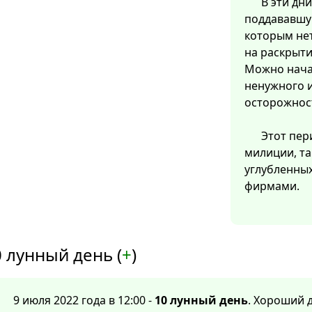
В эти дн
поддававшую
которым нет
на раскрыти
Можно нача
ненужного и
осторожност
Этот пер
милиции, та
углубленных
фирмами.
 лунный день (
+
)
9 июля 2022 года в 12:00 -
10 лунный день
. Хороший 