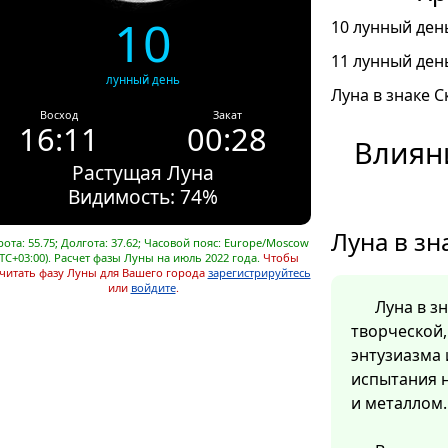
10
10 лунный день
11 лунный день
лунный день
Луна в знаке С
Восход
Закат
16:11
00:28
Влиян
Растущая Луна
Видимость: 74%
Луна в зн
ота: 55.75; Долгота: 37.62; Часовой пояс: Europe/Moscow
TC+03:00). Расчет фазы Луны на июль 2022 года.
Чтобы
читать фазу Луны для Вашего города
зарегистрируйтесь
или
войдите
.
Луна в з
творческой
энтузиазма 
испытания н
и металлом.