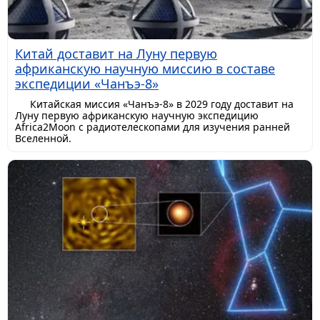
Китай доставит на Луну первую
африканскую научную миссию в составе
экспедиции «Чанъэ-8»
Китайская миссия «Чанъэ-8» в 2029 году доставит на
Луну первую африканскую научную экспедицию
Africa2Moon с радиотелескопами для изучения ранней
Вселенной.