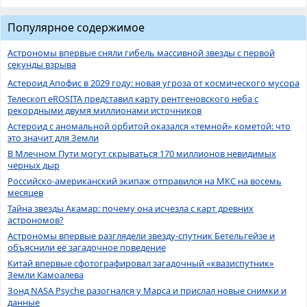
Популярное содержимое
Астрономы впервые сняли гибель массивной звезды с первой
секунды взрыва
Астероид Апофис в 2029 году: новая угроза от космического мусора
Телескоп eROSITA представил карту рентгеновского неба с
рекордными двумя миллионами источников
Астероид с аномальной орбитой оказался «темной» кометой: что
это значит для Земли
В Млечном Пути могут скрываться 170 миллионов невидимых
черных дыр
Российско-американский экипаж отправился на МКС на восемь
месяцев
Тайна звезды Акамар: почему она исчезла с карт древних
астрономов?
Астрономы впервые разглядели звезду-спутник Бетельгейзе и
объяснили её загадочное поведение
Китай впервые сфотографировал загадочный «квазиспутник»
Земли Камоалева
Зонд NASA Psyche разогнался у Марса и прислал новые снимки и
данные