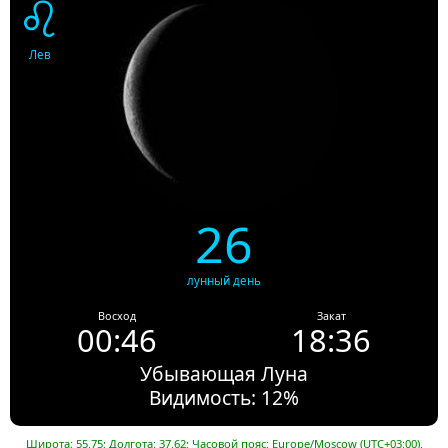
♌
Лев
26
лунный день
Восход
Закат
00:46
18:36
Убывающая Луна
Видимость: 12%
Широта: 55.75; Долгота: 37.62; Часовой пояс: Europe/Moscow (UTC+03:00).