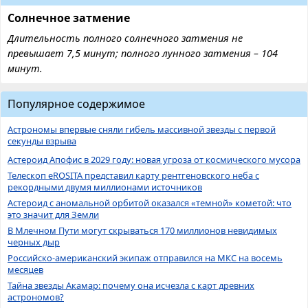
Солнечное затмение
Длительность полного солнечного затмения не
превышает 7,5 минут; полного лунного затмения – 104
минут.
Популярное содержимое
Астрономы впервые сняли гибель массивной звезды с первой
секунды взрыва
Астероид Апофис в 2029 году: новая угроза от космического мусора
Телескоп eROSITA представил карту рентгеновского неба с
рекордными двумя миллионами источников
Астероид с аномальной орбитой оказался «темной» кометой: что
это значит для Земли
В Млечном Пути могут скрываться 170 миллионов невидимых
черных дыр
Российско-американский экипаж отправился на МКС на восемь
месяцев
Тайна звезды Акамар: почему она исчезла с карт древних
астрономов?