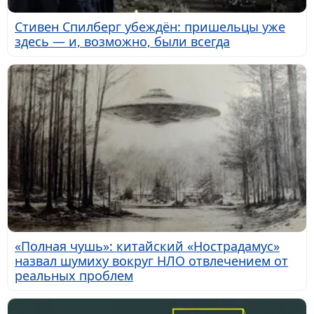
Стивен Спилберг убеждён: пришельцы уже
здесь — и, возможно, были всегда
«Полная чушь»: китайский «Нострадамус»
назвал шумиху вокруг НЛО отвлечением от
реальных проблем