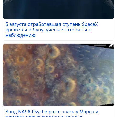
5 августа отработавшая ступень SpaceX
врежется в Луну: учёные готовятся к
наблюдению
Зонд NASA Psyche разогнался у Марса и
прислал новые снимки и данные