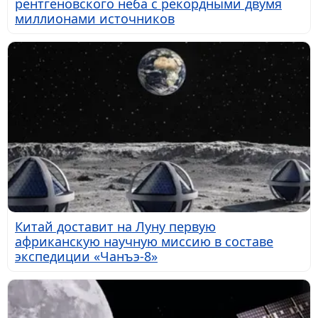
рентгеновского неба с рекордными двумя
миллионами источников
Китай доставит на Луну первую
африканскую научную миссию в составе
экспедиции «Чанъэ-8»