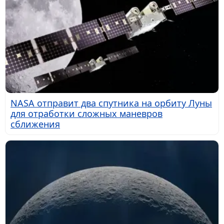
NASA отправит два спутника на орбиту Луны
для отработки сложных маневров
сближения