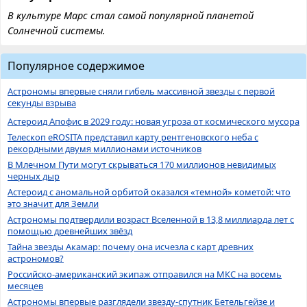
В культуре Марс стал самой популярной планетой
Солнечной системы.
Популярное содержимое
Астрономы впервые сняли гибель массивной звезды с первой
секунды взрыва
Астероид Апофис в 2029 году: новая угроза от космического мусора
Телескоп eROSITA представил карту рентгеновского неба с
рекордными двумя миллионами источников
В Млечном Пути могут скрываться 170 миллионов невидимых
черных дыр
Астероид с аномальной орбитой оказался «темной» кометой: что
это значит для Земли
Астрономы подтвердили возраст Вселенной в 13,8 миллиарда лет с
помощью древнейших звёзд
Тайна звезды Акамар: почему она исчезла с карт древних
астрономов?
Российско-американский экипаж отправился на МКС на восемь
месяцев
Астрономы впервые разглядели звезду-спутник Бетельгейзе и