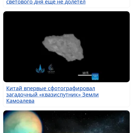
светового дня ещё не долетел
Китай впервые сфотографировал
загадочный «квазиспутник» Земли
Камоалева