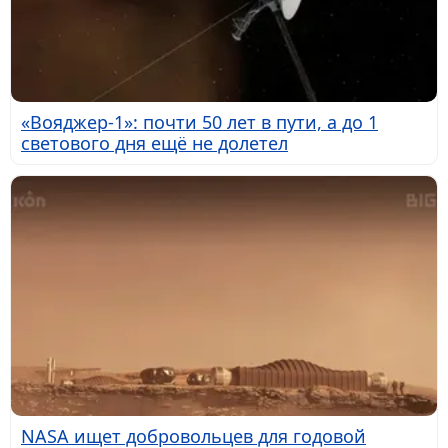
«Вояджер-1»: почти 50 лет в пути, а до 1
светового дня ещё не долетел
NASA ищет добровольцев для годовой