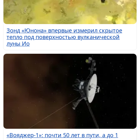
Зонд «Юнона» впервые измерил скрытое
тепло под поверхностью вулканической
луны Ио
«Вояджер-1»: почти 50 лет в пути, а до 1