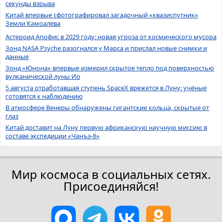
секунды взрыва
Китай впервые сфотографировал загадочный «квазиспутник»
Земли Камоалева
Астероид Апофис в 2029 году: новая угроза от космического мусора
Зонд NASA Psyche разогнался у Марса и прислал новые снимки и
данные
Зонд «Юнона» впервые измерил скрытое тепло под поверхностью
вулканической луны Ио
5 августа отработавшая ступень SpaceX врежется в Луну: учёные
готовятся к наблюдению
В атмосфере Венеры обнаружены гигантские кольца, скрытые от
глаз
Китай доставит на Луну первую африканскую научную миссию в
составе экспедиции «Чанъэ-8»
Мир космоса в социальных сетях.
Присоединяйся!