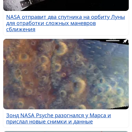
NASA отправит два спутника на орбиту Луны
для отработки сложных маневров
сближения
Зонд NASA Psyche разогнался у Марса и
прислал новые снимки и данные