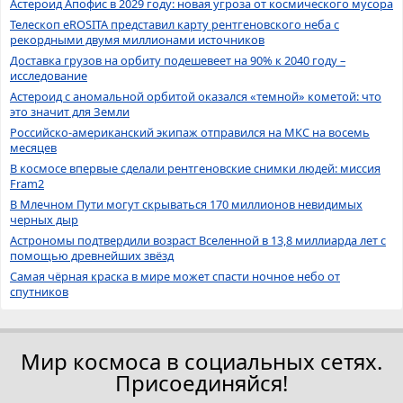
Астероид Апофис в 2029 году: новая угроза от космического мусора
Телескоп eROSITA представил карту рентгеновского неба с
рекордными двумя миллионами источников
Доставка грузов на орбиту подешевеет на 90% к 2040 году –
исследование
Астероид с аномальной орбитой оказался «темной» кометой: что
это значит для Земли
Российско-американский экипаж отправился на МКС на восемь
месяцев
В космосе впервые сделали рентгеновские снимки людей: миссия
Fram2
В Млечном Пути могут скрываться 170 миллионов невидимых
черных дыр
Астрономы подтвердили возраст Вселенной в 13,8 миллиарда лет с
помощью древнейших звёзд
Самая чёрная краска в мире может спасти ночное небо от
спутников
Мир космоса в социальных сетях.
Присоединяйся!