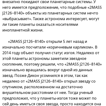
внезапно покидают свои планетарные системы. У
него имеется предположение, что подобные «2MASS
J2126−8140» объекты из планетарных систем нечто
«выбрасывает». Также астронома интересует, могут
ли такие планеты оказаться носителями
инопланетной жизни.
«2MASS J2126−8140» открыли 5 лет назад и
изначально посчитали «коричневым карликом». В
2014 году объект получил статус изгоя. Недалеко от
этой планеты астрономы заметили звездное
скопление, поэтому решили, что «2MASS J2126−8140»
изначально вращалась вокруг одной из данных
звезд. Позже Дикон усомнился в этом, так как
недалеко от «2MASS J2126−8140» открыл звезду со
спутником, расположенном на достаточно
внушительном расстоянии от нее. Тогда ученый
предположил, что у планеты-изгоя тоже может по
сей день иметься своя звезда, просто находится она