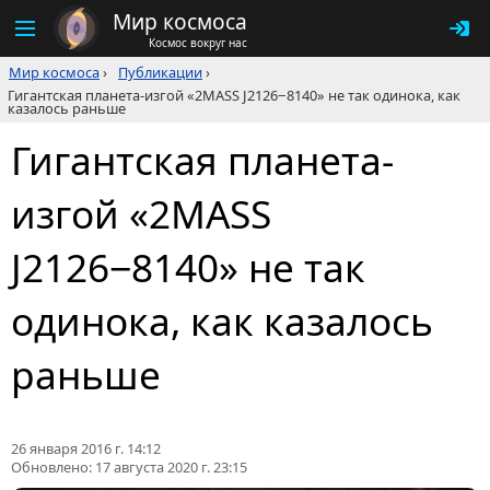
Мир космоса
Космос вокруг нас
Мир космоса
›
Публикации
›
Гигантская планета-изгой «2MASS J2126−8140» не так одинока, как
казалось раньше
Гигантская планета-
изгой «2MASS
J2126−8140» не так
одинока, как казалось
раньше
26 января 2016 г. 14:12
Обновлено:
17 августа 2020 г. 23:15