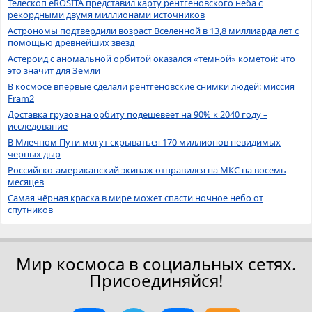
Телескоп eROSITA представил карту рентгеновского неба с
рекордными двумя миллионами источников
Астрономы подтвердили возраст Вселенной в 13,8 миллиарда лет с
помощью древнейших звёзд
Астероид с аномальной орбитой оказался «темной» кометой: что
это значит для Земли
В космосе впервые сделали рентгеновские снимки людей: миссия
Fram2
Доставка грузов на орбиту подешевеет на 90% к 2040 году –
исследование
В Млечном Пути могут скрываться 170 миллионов невидимых
черных дыр
Российско-американский экипаж отправился на МКС на восемь
месяцев
Самая чёрная краска в мире может спасти ночное небо от
спутников
Мир космоса в социальных сетях.
Присоединяйся!