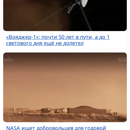
«Вояджер-1»: почти 50 лет в пути, а до 1
светового дня ещё не долетел
NASA ищет добровольцев для годовой