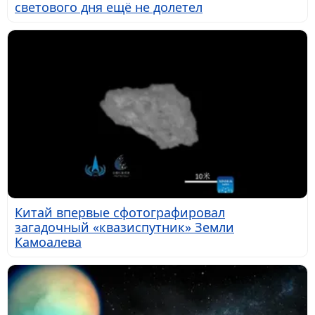
светового дня ещё не долетел
Китай впервые сфотографировал
загадочный «квазиспутник» Земли
Камоалева