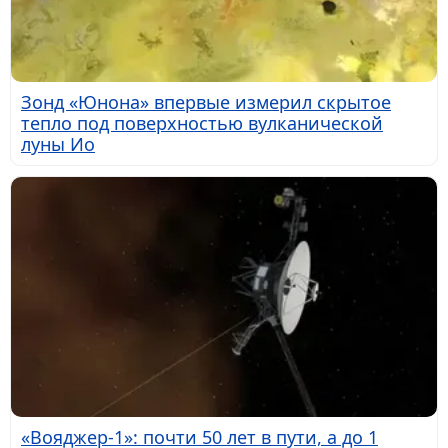
Зонд «Юнона» впервые измерил скрытое
тепло под поверхностью вулканической
луны Ио
«Вояджер-1»: почти 50 лет в пути, а до 1