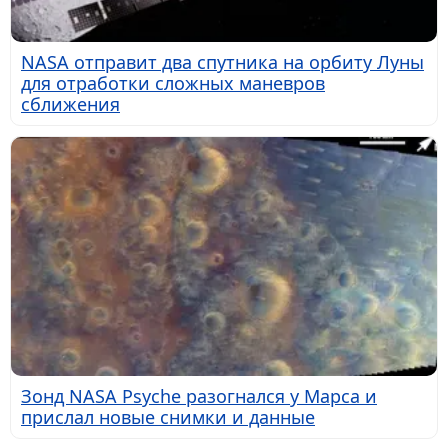
NASA отправит два спутника на орбиту Луны
для отработки сложных маневров
сближения
Зонд NASA Psyche разогнался у Марса и
прислал новые снимки и данные