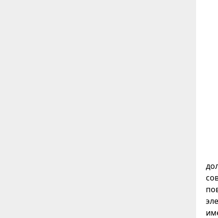
до
со
по
эл
им