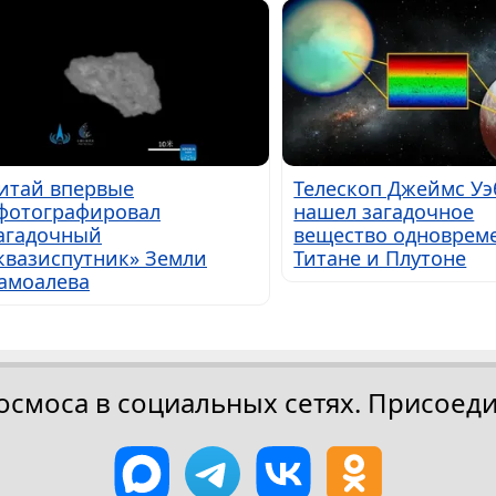
итай впервые
Телескоп Джеймс Уэ
фотографировал
нашел загадочное
агадочный
вещество одноврем
квазиспутник» Земли
Титане и Плутоне
амоалева
осмоса в социальных сетях. Присоеди