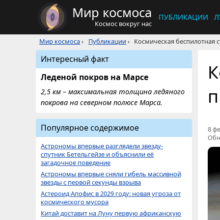
Мир космоса
ПУБЛИКАЦИИ
Л
Космос вокруг нас
Мир космоса
›
Публикации
›
Космическая беспилотная 
Интересный факт
К
Леденой покров на Марсе
п
2,5 км – максимальная толщина ледяного
покрова на северном полюсе Марса.
Популярное содержимое
8 фе
Обн
Астрономы впервые разглядели звезду-
спутник Бетельгейзе и объяснили её
загадочное поведение
Астрономы впервые сняли гибель массивной
звезды с первой секунды взрыва
Астероид Апофис в 2029 году: новая угроза от
космического мусора
Китай доставит на Луну первую африканскую