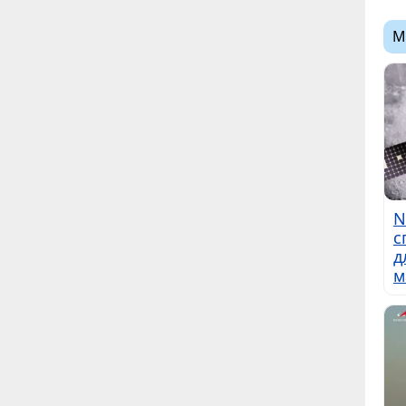
М
N
с
д
м