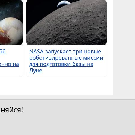
бб
NASA запускает три новые
роботизированные миссии
енно на
для подготовки базы на
Луне
няйся!