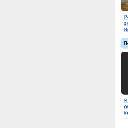
Р
э
н
П
В
о
к