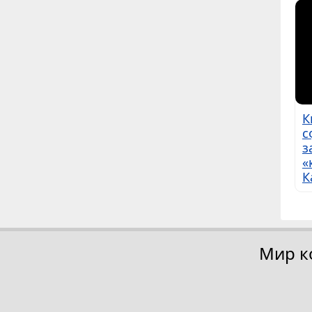
К
с
з
«
К
Мир к