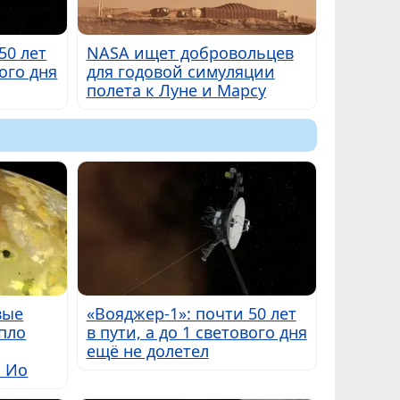
50 лет
NASA ищет добровольцев
вого дня
для годовой симуляции
полета к Луне и Марсу
вые
«Вояджер-1»: почти 50 лет
пло
в пути, а до 1 светового дня
ещё не долетел
ы Ио