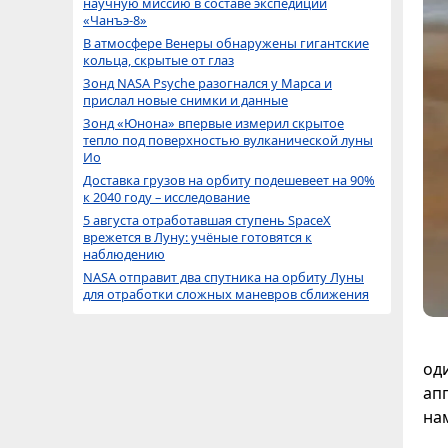
научную миссию в составе экспедиции
«Чанъэ-8»
В атмосфере Венеры обнаружены гигантские
кольца, скрытые от глаз
Зонд NASA Psyche разогнался у Марса и
прислал новые снимки и данные
Зонд «Юнона» впервые измерил скрытое
тепло под поверхностью вулканической луны
Ио
Доставка грузов на орбиту подешевеет на 90%
к 2040 году – исследование
5 августа отработавшая ступень SpaceX
врежется в Луну: учёные готовятся к
наблюдению
NASA отправит два спутника на орбиту Луны
для отработки сложных маневров сближения
од
апп
на