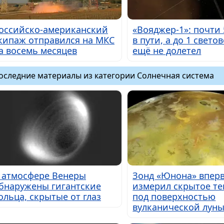
оссийско-американский
«Вояджер-1»: почти 
кипаж отправился на МКС
в пути, а до 1 свето
а восемь месяцев
ещё не долетел
оследние материалы из категории Солнечная система
 атмосфере Венеры
Зонд «Юнона» впер
бнаружены гигантские
измерил скрытое те
ольца, скрытые от глаз
под поверхностью
вулканической лун