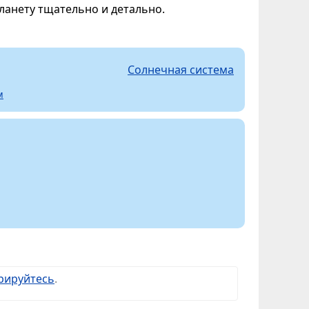
ланету тщательно и детально.
Солнечная система
м
рируйтесь
.