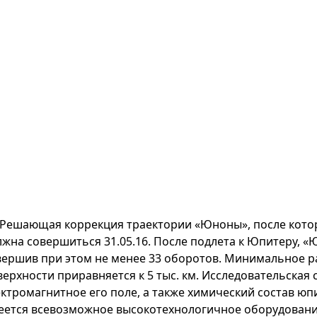
Решающая коррекция траектории «Юноны», после котор
лжна совершиться 31.05.16. После подлета к Юпитеру, «Ю
вершив при этом не менее 33 оборотов. Минимальное р
верхности приравняется к 5 тыс. км. Исследовательская 
ектромагнитное его поле, а также химический состав ю
еется всевозможное высокотехнологичное оборудование