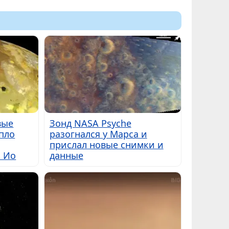
вые
Зонд NASA Psyche
пло
разогнался у Марса и
прислал новые снимки и
ы Ио
данные