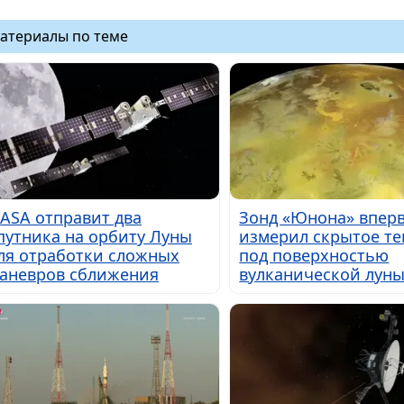
атериалы по теме
ASA отправит два
Зонд «Юнона» впер
путника на орбиту Луны
измерил скрытое те
ля отработки сложных
под поверхностью
аневров сближения
вулканической лун