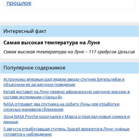
прошлое
Интересный факт
Самая высокая температура на Луне
Самая высокая температура на Луне – 117 градусов Цельсия
Популярное содержимое
Астрономы впервые разглядели звезду-спутник Бетельгейзе и
объяснили её загадочное поведение
Китай доставит на Луну первую африканскую научную миссию в
составе экспедиции «Чанъэ-8»
NASA отправит два спутника на орбиту Луны для отработки
сложных маневров сближения
Зонд NASA Psyche разогнался у Марса и прислал новые снимки и
данные
5 августа отработавшая ступень SpaceX врежется в Луну: учёные
готовятся к наблюдению