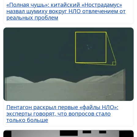
«Полная чушь»: китайский «Нострадамус»
назвал шумиху вокруг НЛО отвлечением от
реальных проблем
Пентагон раскрыл первые «файлы НЛО»:
эксперты говорят, что вопросов стало
только больше