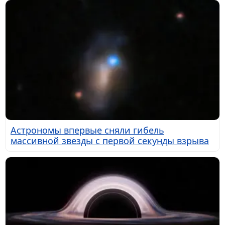
Астрономы впервые сняли гибель
массивной звезды с первой секунды взрыва