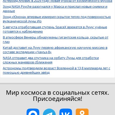
Астероид Апофис в 2029 году: новая угроза от космического мусора
Зонд NASA Psyche разогнался у Марса и прислал новые снимки и
данные
Зонд «Юнона» впервые измерил скрытое тепло под поверхностью
вулканической луны Ио
5 августа отработавшая ступень SpaceX врежется в Луну: учёные
готовятся к наблюдению
В атмосфере Венеры обнаружены гигантские кольца, скрытые от
глаз
Китай доставит на Луну первую африканскую научную миссию в
составе экспедиции «Чанъэ-8»
NASA отправит два спутника на орбиту Луны для отработки
сложных маневров сближения
Астрономы подтвердили возраст Вселенной в 13,8 миллиарда лет с
помощью древнейших звёзд
Мир космоса в социальных сетях.
Присоединяйся!