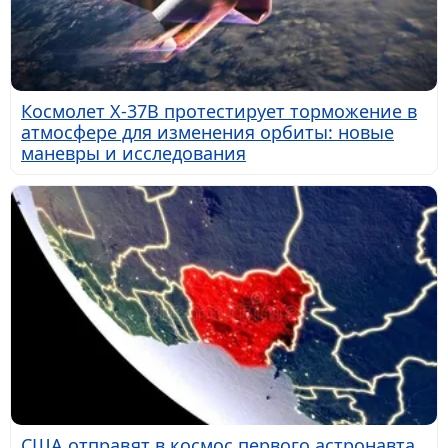
Космолет X-37B протестирует торможение в
атмосфере для изменения орбиты: новые
маневры и исследования
США отправят в космос первого астронавта