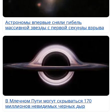
Астрономы впервые сняли гибель
массивной звезды с первой секунды взрыва
В Млечном Пути могут скрываться 170
миллионов невидимых черных дыр