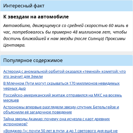
Интересный факт
К звездам на автомобиле
Автомобилю, движущемуся со средней скоростью 60 миль в
час, потребовалось бы примерно 48 миллионов лет, чтобы
достичь ближайшей к нам звезды (после Солнца) Проксимы
Центавра.
Популярное содержимое
Астероид с аномальной орбитой оказался «темной» кометой: что
это значит для Земли
В Млечном Пути могут скрываться 170 миллионов невидимых
черных дыр
Российско-американский экипаж отправился на МКС на восемь
месяцев
Астрономы впервые разглядели звезду-спутник Бетельгейзе и
объяснили её загадочное поведение
Тайна звезды Акамар: почему она исчезла с карт древних
астрономов?
«Вояджер-1»: почти 50 лет в пути, а до 1 светового дня ещё не