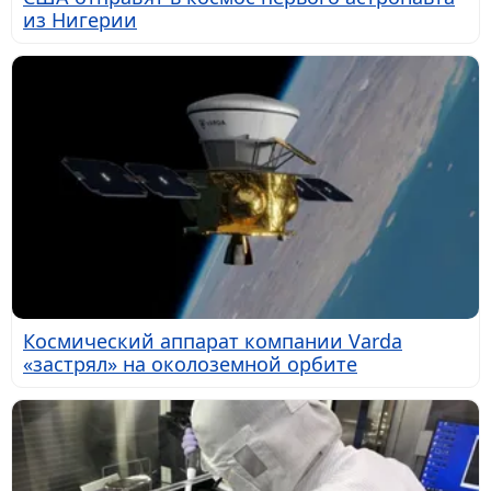
из Нигерии
Космический аппарат компании Varda
«застрял» на околоземной орбите