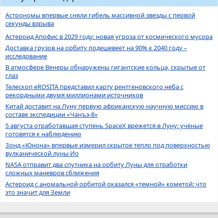
Астрономы впервые сняли гибель массивной звезды с первой
секунды взрыва
Астероид Апофис в 2029 году: новая угроза от космического мусора
Доставка грузов на орбиту подешевеет на 90% к 2040 году –
исследование
В атмосфере Венеры обнаружены гигантские кольца, скрытые от
глаз
Телескоп eROSITA представил карту рентгеновского неба с
рекордными двумя миллионами источников
Китай доставит на Луну первую африканскую научную миссию в
составе экспедиции «Чанъэ-8»
5 августа отработавшая ступень SpaceX врежется в Луну: учёные
готовятся к наблюдению
Зонд «Юнона» впервые измерил скрытое тепло под поверхностью
вулканической луны Ио
NASA отправит два спутника на орбиту Луны для отработки
сложных маневров сближения
Астероид с аномальной орбитой оказался «темной» кометой: что
это значит для Земли