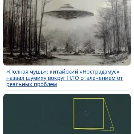
«Полная чушь»: китайский «Нострадамус»
назвал шумиху вокруг НЛО отвлечением от
реальных проблем