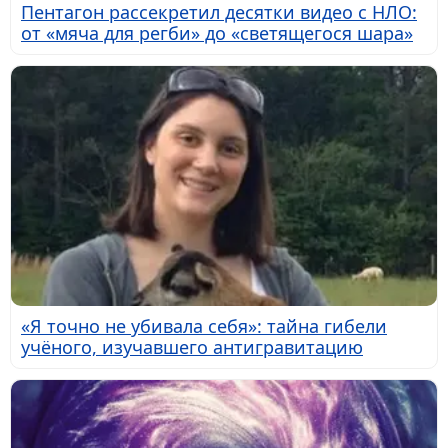
Пентагон рассекретил десятки видео с НЛО:
от «мяча для регби» до «светящегося шара»
«Я точно не убивала себя»: тайна гибели
учёного, изучавшего антигравитацию