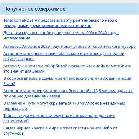
Популярное содержимое
Телескоп eROSITA представил карту рентгеновского неба с
рекордными двумя миллионами источников
Доставка грузов на орбиту подешевеет на 90% к 2040 году –
исследование
Астероид Апофис в 2029 году: новая угроза от космического мусора
Астрономы впервые сняли гибель массивной звезды с первой
секунды взрыва
Астероид с аномальной орбитой оказался «темной» кометой: что
это значит для Земли
В космосе впервые сделали рентгеновские снимки людей: миссия
Fram2
Астрономы подтвердили возраст Вселенной в 13,8 миллиарда лет с
помощью древнейших звёзд
В Млечном Пути могут скрываться 170 миллионов невидимых
черных дыр
Тайна звезды Акамар: почему она исчезла с карт древних
астрономов?
Самая чёрная краска в мире может спасти ночное небо от
спутников