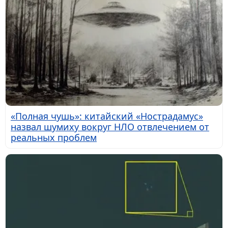
«Полная чушь»: китайский «Нострадамус»
назвал шумиху вокруг НЛО отвлечением от
реальных проблем