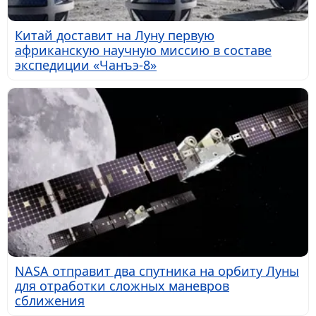
Китай доставит на Луну первую
африканскую научную миссию в составе
экспедиции «Чанъэ-8»
NASA отправит два спутника на орбиту Луны
для отработки сложных маневров
сближения