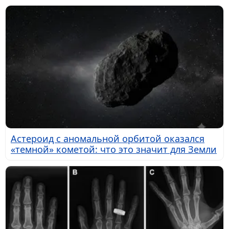
Астероид с аномальной орбитой оказался
«темной» кометой: что это значит для Земли