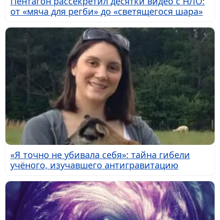
Пентагон рассекретил десятки видео с НЛО:
от «мяча для регби» до «светящегося шара»
«Я точно не убивала себя»: тайна гибели
учёного, изучавшего антигравитацию