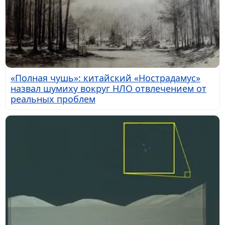
«Полная чушь»: китайский «Нострадамус»
назвал шумиху вокруг НЛО отвлечением от
реальных проблем