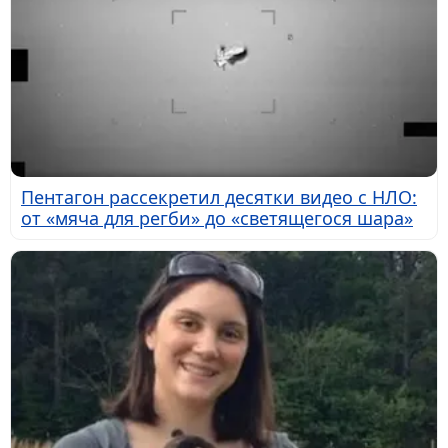
Пентагон рассекретил десятки видео с НЛО:
от «мяча для регби» до «светящегося шара»