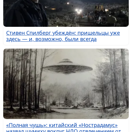
Стивен Спилберг убеждён: пришельцы уже
здесь — и, возможно, были всегда
«Полная чушь»: китайский «Нострадамус»
назвал шумиху вокруг НЛО отвлечением от