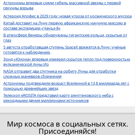
Астрономы впервые сняли гибель массивной звезды с первой
секунды взрыва
Астероид Апофис в 2029 году: новая угроза от космического мусора
Китай доставит на Луну первую африканскую научную миссию в
составе экспедиции «Чанъэ-8»
В атмосфере Венеры обнаружены гигантские кольца, скрытые от
глаз
5 августа отработавшая ступень SpaceX врежется в Луну: учёные
готовятся к наблюдению
Зонд «Юнона» впервые измерил скрытое тепло под поверхностью
вулканической луны Ио
NASA отправит два спутника на орбиту Луны для отработки
сложных маневров сближения
Астрономы подтвердили возраст Вселенной в 13,8 миллиарда лет с
помощью древнейших звёзд
Телескоп eROSITA представил карту рентгеновского неба с
рекордными двумя миллионами источников
Мир космоса в социальных сетях.
Присоединяйся!