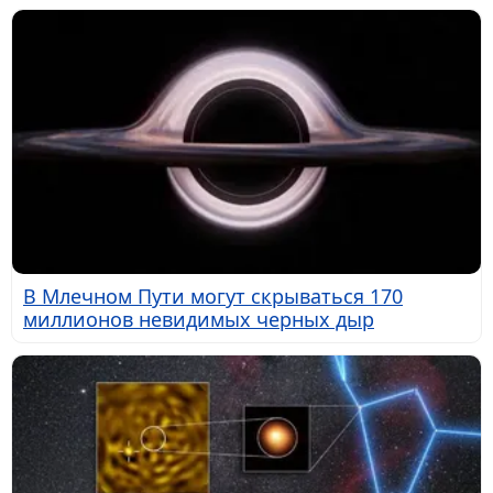
В Млечном Пути могут скрываться 170
миллионов невидимых черных дыр