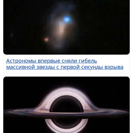
Астрономы впервые сняли гибель
массивной звезды с первой секунды взрыва