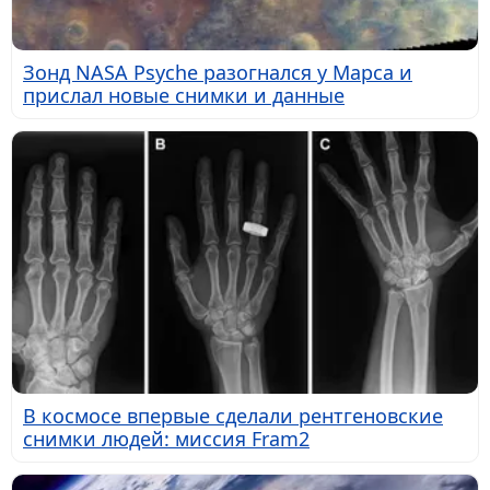
Зонд NASA Psyche разогнался у Марса и
прислал новые снимки и данные
В космосе впервые сделали рентгеновские
снимки людей: миссия Fram2