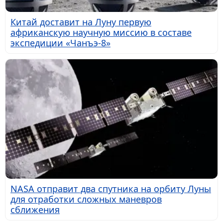
Китай доставит на Луну первую
африканскую научную миссию в составе
экспедиции «Чанъэ-8»
NASA отправит два спутника на орбиту Луны
для отработки сложных маневров
сближения