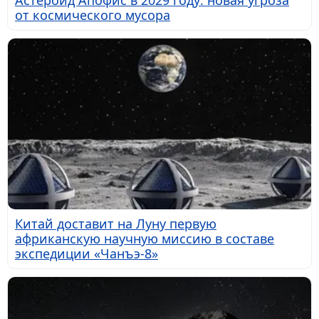
Астероид Апофис в 2029 году: новая угроза
от космического мусора
Китай доставит на Луну первую
африканскую научную миссию в составе
экспедиции «Чанъэ-8»