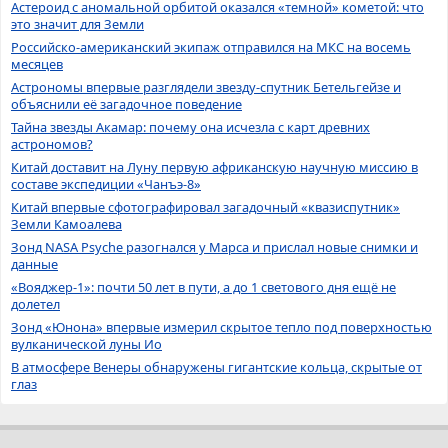
Астероид с аномальной орбитой оказался «темной» кометой: что
это значит для Земли
Российско-американский экипаж отправился на МКС на восемь
месяцев
Астрономы впервые разглядели звезду-спутник Бетельгейзе и
объяснили её загадочное поведение
Тайна звезды Акамар: почему она исчезла с карт древних
астрономов?
Китай доставит на Луну первую африканскую научную миссию в
составе экспедиции «Чанъэ-8»
Китай впервые сфотографировал загадочный «квазиспутник»
Земли Камоалева
Зонд NASA Psyche разогнался у Марса и прислал новые снимки и
данные
«Вояджер-1»: почти 50 лет в пути, а до 1 светового дня ещё не
долетел
Зонд «Юнона» впервые измерил скрытое тепло под поверхностью
вулканической луны Ио
В атмосфере Венеры обнаружены гигантские кольца, скрытые от
глаз