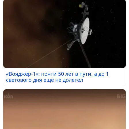
«Вояджер-1»: почти 50 лет в пути, а до 1
светового дня ещё не долетел