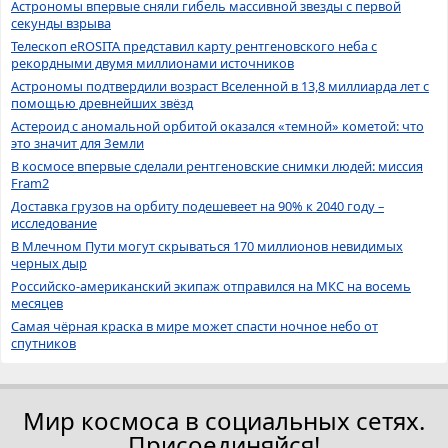
Астрономы впервые сняли гибель массивной звезды с первой
секунды взрыва
Телескоп eROSITA представил карту рентгеновского неба с
рекордными двумя миллионами источников
Астрономы подтвердили возраст Вселенной в 13,8 миллиарда лет с
помощью древнейших звёзд
Астероид с аномальной орбитой оказался «темной» кометой: что
это значит для Земли
В космосе впервые сделали рентгеновские снимки людей: миссия
Fram2
Доставка грузов на орбиту подешевеет на 90% к 2040 году –
исследование
В Млечном Пути могут скрываться 170 миллионов невидимых
черных дыр
Российско-американский экипаж отправился на МКС на восемь
месяцев
Самая чёрная краска в мире может спасти ночное небо от
спутников
Мир космоса в социальных сетях.
Присоединяйся!