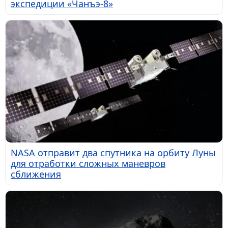
экспедиции «Чанъэ-8»
NASA отправит два спутника на орбиту Луны
для отработки сложных маневров
сближения