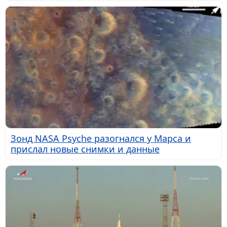
Зонд NASA Psyche разогнался у Марса и
прислал новые снимки и данные