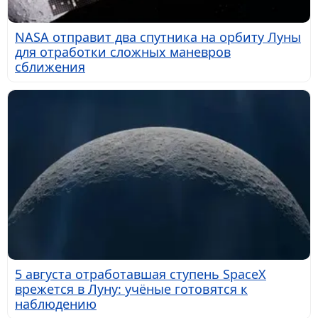
NASA отправит два спутника на орбиту Луны
для отработки сложных маневров
сближения
5 августа отработавшая ступень SpaceX
врежется в Луну: учёные готовятся к
наблюдению