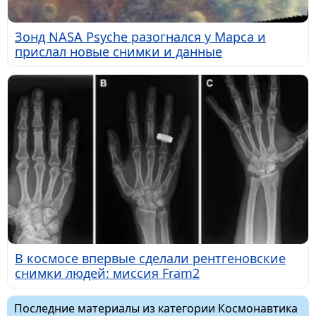
Зонд NASA Psyche разогнался у Марса и
прислал новые снимки и данные
В космосе впервые сделали рентгеновские
снимки людей: миссия Fram2
Последние материалы из категории Космонавтика