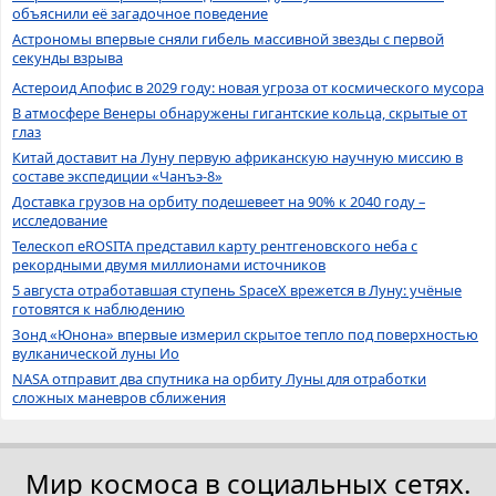
объяснили её загадочное поведение
Астрономы впервые сняли гибель массивной звезды с первой
секунды взрыва
Астероид Апофис в 2029 году: новая угроза от космического мусора
В атмосфере Венеры обнаружены гигантские кольца, скрытые от
глаз
Китай доставит на Луну первую африканскую научную миссию в
составе экспедиции «Чанъэ-8»
Доставка грузов на орбиту подешевеет на 90% к 2040 году –
исследование
Телескоп eROSITA представил карту рентгеновского неба с
рекордными двумя миллионами источников
5 августа отработавшая ступень SpaceX врежется в Луну: учёные
готовятся к наблюдению
Зонд «Юнона» впервые измерил скрытое тепло под поверхностью
вулканической луны Ио
NASA отправит два спутника на орбиту Луны для отработки
сложных маневров сближения
Мир космоса в социальных сетях.