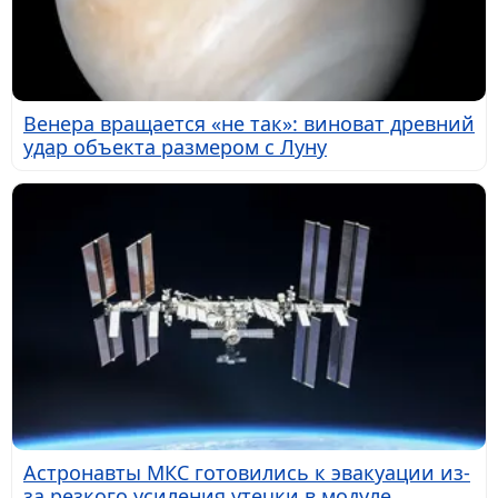
Венера вращается «не так»: виноват древний
удар объекта размером с Луну
Астронавты МКС готовились к эвакуации из-
за резкого усиления утечки в модуле