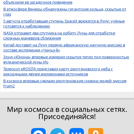
объяснили её загадочное поведение
В атмосфере Венеры обнаружены гигантские кольца, скрытые от
глаз
5 августа отработавшая ступень SpaceX врежется в Луну: учёные
готовятся к наблюдению
NASA отправит два спутника на орбиту Луны для отработки
сложных маневров сближения
Китай доставит на Луну первую африканскую научную миссию в
составе экспедиции «Чанъэ-8»
Зонд «Юнона» впервые измерил скрытое тепло под поверхностью
вулканической луны Ио
Телескоп eROSITA представил карту рентгеновского неба с
рекордными двумя миллионами источников
В космосе впервые сделали рентгеновские снимки людей: миссия
Fram2
Мир космоса в социальных сетях.
Присоединяйся!