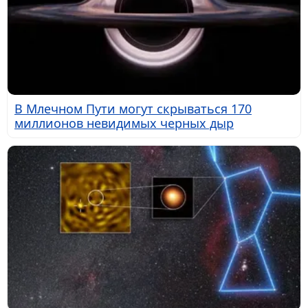
В Млечном Пути могут скрываться 170
миллионов невидимых черных дыр