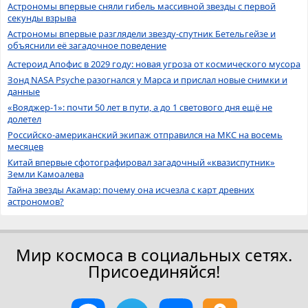
Астрономы впервые сняли гибель массивной звезды с первой
секунды взрыва
Астрономы впервые разглядели звезду-спутник Бетельгейзе и
объяснили её загадочное поведение
Астероид Апофис в 2029 году: новая угроза от космического мусора
Зонд NASA Psyche разогнался у Марса и прислал новые снимки и
данные
«Вояджер-1»: почти 50 лет в пути, а до 1 светового дня ещё не
долетел
Российско-американский экипаж отправился на МКС на восемь
месяцев
Китай впервые сфотографировал загадочный «квазиспутник»
Земли Камоалева
Тайна звезды Акамар: почему она исчезла с карт древних
астрономов?
Мир космоса в социальных сетях.
Присоединяйся!