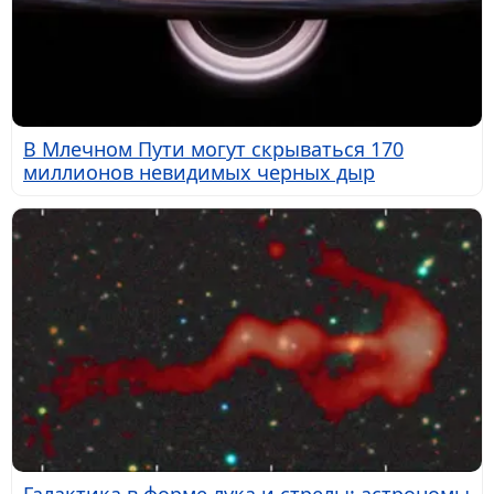
В Млечном Пути могут скрываться 170
миллионов невидимых черных дыр