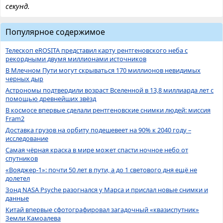
секунд.
Популярное содержимое
Телескоп eROSITA представил карту рентгеновского неба с
рекордными двумя миллионами источников
В Млечном Пути могут скрываться 170 миллионов невидимых
черных дыр
Астрономы подтвердили возраст Вселенной в 13,8 миллиарда лет с
помощью древнейших звёзд
В космосе впервые сделали рентгеновские снимки людей: миссия
Fram2
Доставка грузов на орбиту подешевеет на 90% к 2040 году –
исследование
Самая чёрная краска в мире может спасти ночное небо от
спутников
«Вояджер-1»: почти 50 лет в пути, а до 1 светового дня ещё не
долетел
Зонд NASA Psyche разогнался у Марса и прислал новые снимки и
данные
Китай впервые сфотографировал загадочный «квазиспутник»
Земли Камоалева