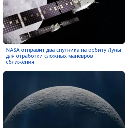
NASA отправит два спутника на орбиту Луны
для отработки сложных маневров
сближения