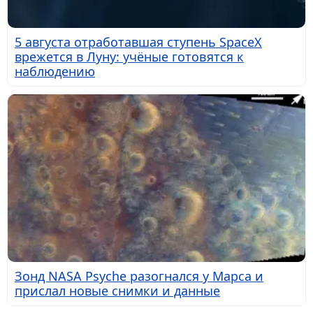
5 августа отработавшая ступень SpaceX
врежется в Луну: учёные готовятся к
наблюдению
Зонд NASA Psyche разогнался у Марса и
прислал новые снимки и данные