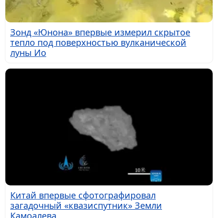
Зонд «Юнона» впервые измерил скрытое
тепло под поверхностью вулканической
луны Ио
Китай впервые сфотографировал
загадочный «квазиспутник» Земли
Камоалева