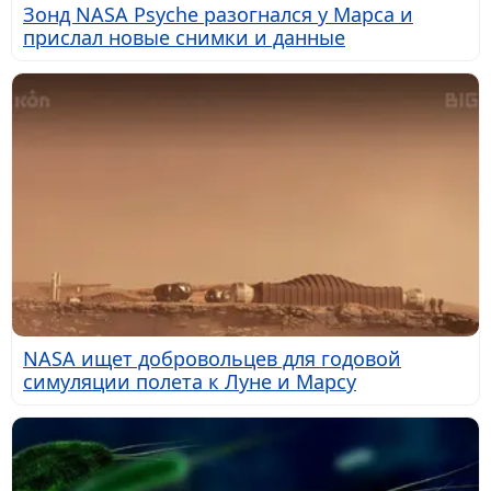
Зонд NASA Psyche разогнался у Марса и
прислал новые снимки и данные
NASA ищет добровольцев для годовой
симуляции полета к Луне и Марсу