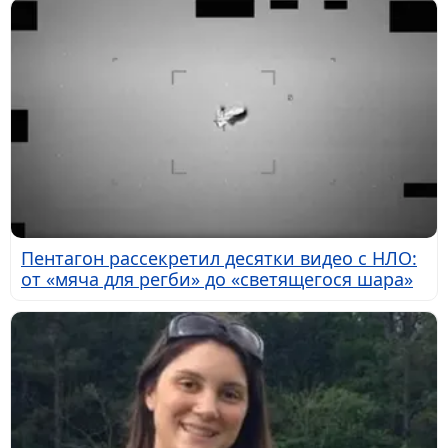
Пентагон рассекретил десятки видео с НЛО:
от «мяча для регби» до «светящегося шара»