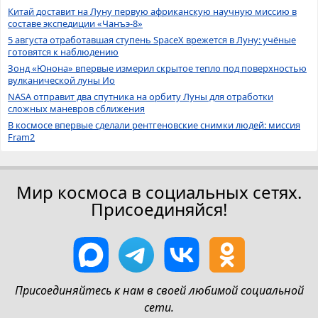
Китай доставит на Луну первую африканскую научную миссию в
составе экспедиции «Чанъэ-8»
5 августа отработавшая ступень SpaceX врежется в Луну: учёные
готовятся к наблюдению
Зонд «Юнона» впервые измерил скрытое тепло под поверхностью
вулканической луны Ио
NASA отправит два спутника на орбиту Луны для отработки
сложных маневров сближения
В космосе впервые сделали рентгеновские снимки людей: миссия
Fram2
Мир космоса в социальных сетях.
Присоединяйся!
Присоединяйтесь к нам в своей любимой социальной
сети.