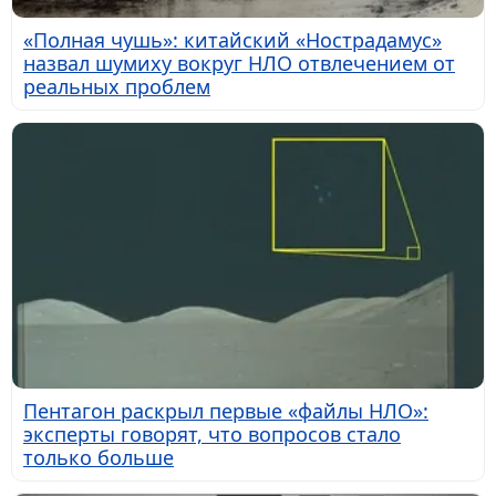
«Полная чушь»: китайский «Нострадамус»
назвал шумиху вокруг НЛО отвлечением от
реальных проблем
Пентагон раскрыл первые «файлы НЛО»:
эксперты говорят, что вопросов стало
только больше