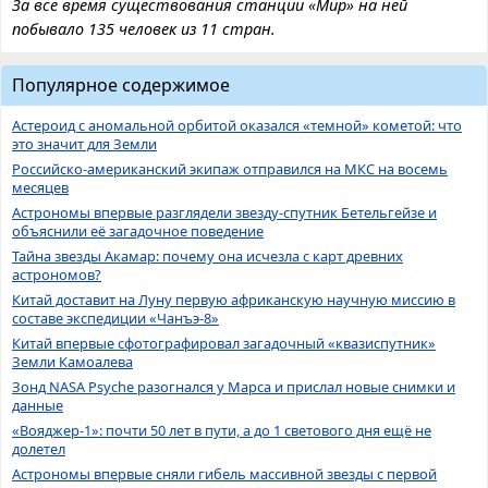
За все время существования станции «Мир» на ней
побывало 135 человек из 11 стран.
Популярное содержимое
Астероид с аномальной орбитой оказался «темной» кометой: что
это значит для Земли
Российско-американский экипаж отправился на МКС на восемь
месяцев
Астрономы впервые разглядели звезду-спутник Бетельгейзе и
объяснили её загадочное поведение
Тайна звезды Акамар: почему она исчезла с карт древних
астрономов?
Китай доставит на Луну первую африканскую научную миссию в
составе экспедиции «Чанъэ-8»
Китай впервые сфотографировал загадочный «квазиспутник»
Земли Камоалева
Зонд NASA Psyche разогнался у Марса и прислал новые снимки и
данные
«Вояджер-1»: почти 50 лет в пути, а до 1 светового дня ещё не
долетел
Астрономы впервые сняли гибель массивной звезды с первой