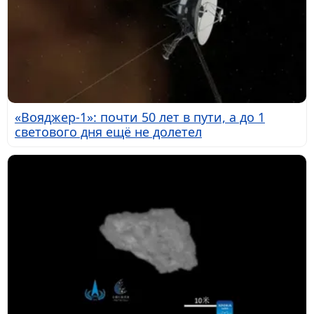
«Вояджер-1»: почти 50 лет в пути, а до 1
светового дня ещё не долетел