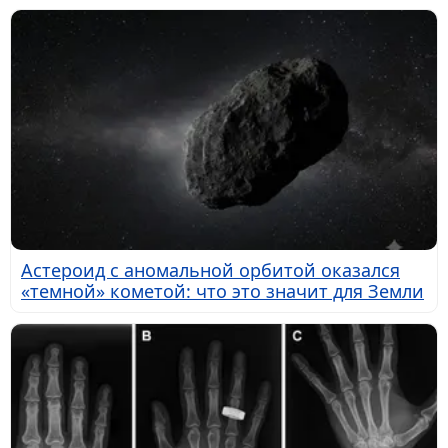
Астероид с аномальной орбитой оказался
«темной» кометой: что это значит для Земли