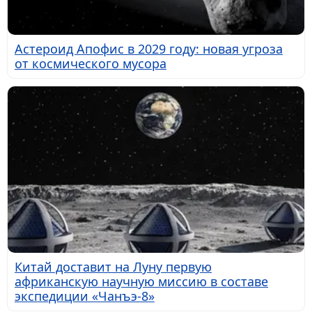
Астероид Апофис в 2029 году: новая угроза
от космического мусора
Китай доставит на Луну первую
африканскую научную миссию в составе
экспедиции «Чанъэ-8»