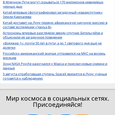
В Млечном Пути могут скрываться 170 миллионов невидимых
черных дыр
Китай впервые сфотографировал загадочный «квазиспутник»
Земли Камоалева
Китай доставит на Луну первую африканскую научную миссию в
составе экспедиции «Чанъэ-8»
Астрономы впервые разглядели звезду-спутник Бетельгейзе и
объяснили её загадочное поведение
«Вояджер-1»: почти 50 лет в пути, а до 1 светового дня ещё не
долетел
Российско-американский экипаж отправился на МКС на восемь
месяцев
Зонд NASA Psyche разогнался у Марса и прислал новые снимки и
данные
5 августа отработавшая ступень SpaceX врежется в Луну: учёные
готовятся к наблюдению
Мир космоса в социальных сетях.
Присоединяйся!