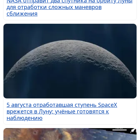
NASA отправит два спутника на орбиту Луны
для отработки сложных маневров
сближения
5 августа отработавшая ступень SpaceX
врежется в Луну: учёные готовятся к
наблюдению