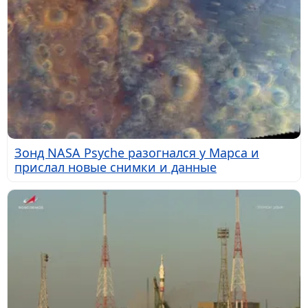
Зонд NASA Psyche разогнался у Марса и
прислал новые снимки и данные