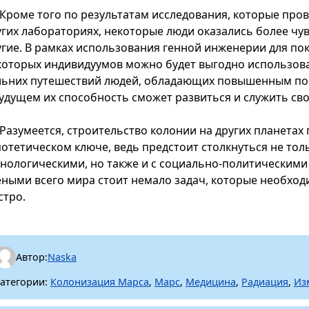
Кроме того по результатам исследования, которые про
угих лабораториях, некоторые люди оказались более чу
угие. В рамках использования генной инженерии для по
которых индивидуумов можно будет выгодно использоват
льних путешествий людей, обладающих повышенным пок
будущем их способность сможет развиться и служить св
Разумеется, строительство колонии на других планетах 
потетическом ключе, ведь предстоит столкнуться не тол
хнологическими, но также и с социально-политическими
еными всего мира стоит немало задач, которые необхо
стро.
Автор:
Naska
атегории:
Колонизация Марса
,
Марс
,
Медицина
,
Радиация
,
Из