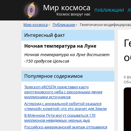
Мир космоса
ПУБЛИКАЦИИ
Л
Космос вокруг нас
Мир космоса
›
Публикации
›
Генетически модифицирова
Интересный факт
Г
Ночная температура на Луне
о
Ночная температура на Луне достигает
-150 градусов Цельсия
Популярное содержимое
6 фе
Обн
Телескоп eROSITA представил карту
рентгеновского неба с рекордными двумя
миллионами источников
Астероид с аномальной орбитой оказался
«темной» кометой: что это значит для Земли
В Млечном Пути могут скрываться 170
миллионов невидимых черных дыр
Российско-американский экипаж отправился