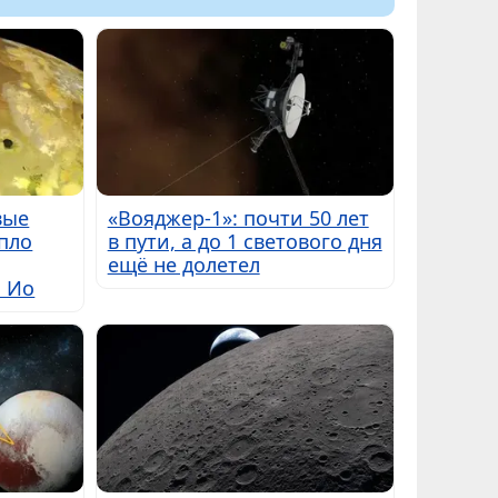
вые
«Вояджер-1»: почти 50 лет
пло
в пути, а до 1 светового дня
ещё не долетел
ы Ио