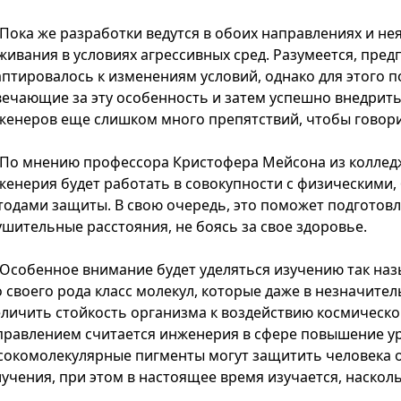
Пока же разработки ведутся в обоих направлениях и не
живания в условиях агрессивных сред. Разумеется, пред
аптировалось к изменениям условий, однако для этого п
вечающие за эту особенность и затем успешно внедрить е
женеров еще слишком много препятствий, чтобы говори
По мнению профессора Кристофера Мейсона из колледж
женерия будет работать в совокупности с физическими
тодами защиты. В свою очередь, это поможет подгото
ушительные расстояния, не боясь за свое здоровье.
Особенное внимание будет уделяться изучению так на
о своего рода класс молекул, которые даже в незначит
еличить стойкость организма к воздействию космическ
правлением считается инженерия в сфере повышение ур
сокомолекулярные пигменты могут защитить человека о
лучения, при этом в настоящее время изучается, наскол