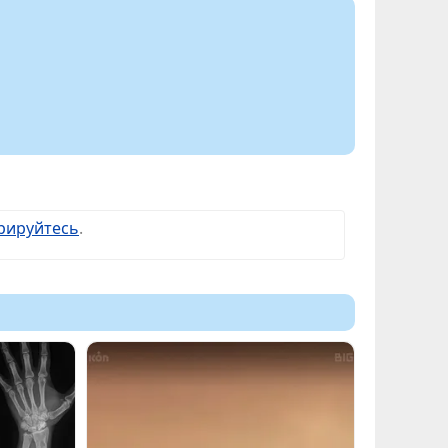
рируйтесь
.