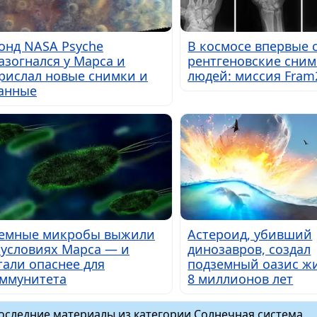
онд NASA Psyche
В космосе впервые 
азогнался у Марса и
рентгеновские сни
рислал новые снимки и
людей: миссия Fram
анные
емные микробы выжили
Астероид, убивший
 условиях Марса — и
динозавров, создал
тали опаснее для
подземный оазис ж
ммунитета
8 миллионов лет
оследние материалы из категории Солнечная система