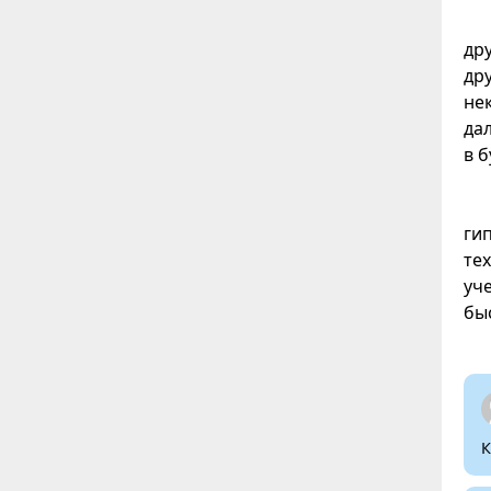
др
др
не
да
в 
ги
те
уч
бы
К