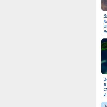
З
р
п
д
З
в
с
и
П