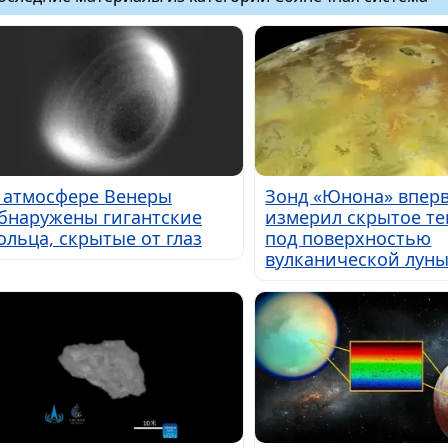
 атмосфере Венеры
Зонд «Юнона» впер
бнаружены гигантские
измерил скрытое те
ольца, скрытые от глаз
под поверхностью
вулканической лун