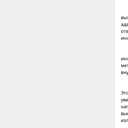
вы
ад
от
ин
ин
ме
вн
Эт
ув
на
вы
из