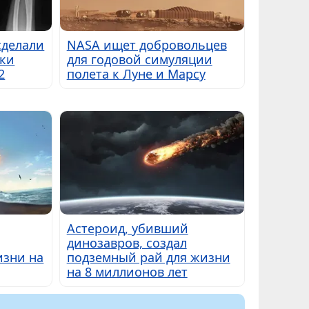
сделали
NASA ищет добровольцев
мки
для годовой симуляции
2
полета к Луне и Марсу
Астероид, убивший
динозавров, создал
изни на
подземный рай для жизни
на 8 миллионов лет