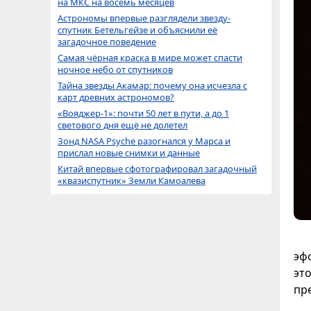
на МКС на восемь месяцев
Астрономы впервые разглядели звезду-
спутник Бетельгейзе и объяснили её
загадочное поведение
Самая чёрная краска в мире может спасти
ночное небо от спутников
Тайна звезды Акамар: почему она исчезла с
карт древних астрономов?
«Вояджер-1»: почти 50 лет в пути, а до 1
светового дня ещё не долетел
Зонд NASA Psyche разогнался у Марса и
прислал новые снимки и данные
Китай впервые сфотографировал загадочный
«квазиспутник» Земли Камоалева
эф
эт
пр