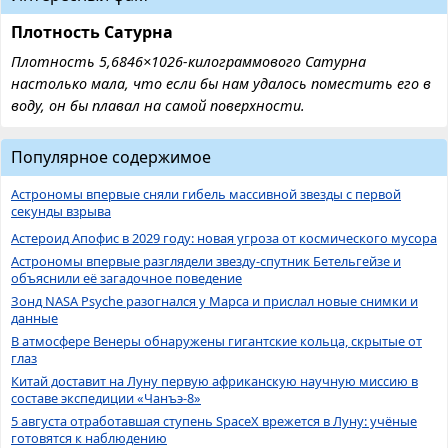
Плотность Сатурна
Плотность 5,6846×1026-килограммового Сатурна
настолько мала, что если бы нам удалось поместить его в
воду, он бы плавал на самой поверхности.
Популярное содержимое
Астрономы впервые сняли гибель массивной звезды с первой
секунды взрыва
Астероид Апофис в 2029 году: новая угроза от космического мусора
Астрономы впервые разглядели звезду-спутник Бетельгейзе и
объяснили её загадочное поведение
Зонд NASA Psyche разогнался у Марса и прислал новые снимки и
данные
В атмосфере Венеры обнаружены гигантские кольца, скрытые от
глаз
Китай доставит на Луну первую африканскую научную миссию в
составе экспедиции «Чанъэ-8»
5 августа отработавшая ступень SpaceX врежется в Луну: учёные
готовятся к наблюдению