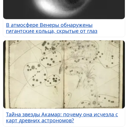
В атмосфере Венеры обнаружены
гигантские кольца, скрытые от глаз
Тайна звезды Акамар: почему она исчезла с
карт древних астрономов?