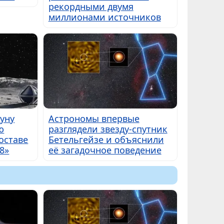
рекордными двумя
миллионами источников
Луну
Астрономы впервые
ю
разглядели звезду-спутник
оставе
Бетельгейзе и объяснили
8»
её загадочное поведение