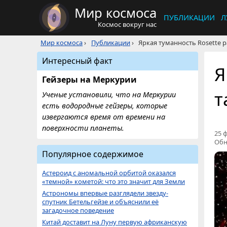
Мир космоса
ПУБЛИКАЦИИ
Л
Космос вокруг нас
Мир космоса
›
Публикации
›
Яркая туманность Rosette 
Интересный факт
Я
Гейзеры на Меркурии
т
Ученые установили, что на Меркурии
есть водородные гейзеры, которые
извергаются время от времени на
поверхности планеты.
25 ф
Обн
Популярное содержимое
Астероид с аномальной орбитой оказался
«темной» кометой: что это значит для Земли
Астрономы впервые разглядели звезду-
спутник Бетельгейзе и объяснили её
загадочное поведение
Китай доставит на Луну первую африканскую