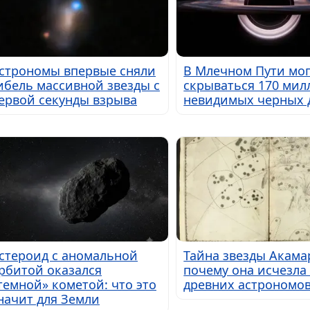
строномы впервые сняли
В Млечном Пути мог
ибель массивной звезды с
скрываться 170 мил
ервой секунды взрыва
невидимых черных 
стероид с аномальной
Тайна звезды Акама
рбитой оказался
почему она исчезла 
темной» кометой: что это
древних астрономо
начит для Земли