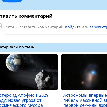
тавить комментарий
Чтобы оставить комментарий,
войдите
или
зарегист
атериалы по теме
стероид Апофис в 2029
Астрономы впервые
оду: новая угроза от
гибель массивной з
осмического мусора
первой секунды взр