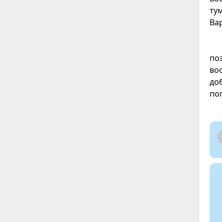
ту
Ва
по
во
до
по