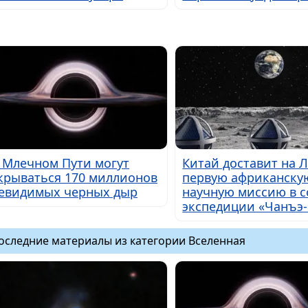
 Млечном Пути могут
Китай доставит на 
крываться 170 миллионов
первую африканску
евидимых черных дыр
научную миссию в с
экспедиции «Чанъэ-
оследние материалы из категории Вселенная