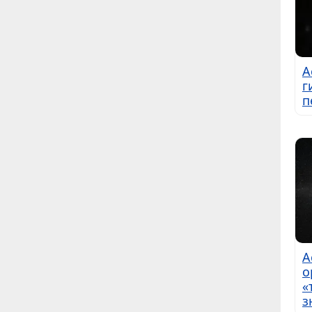
А
г
п
А
о
«
з