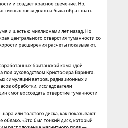
ости и создает красное свечение. Но,
ассивных звезд должна была образовать
умя и шестью миллионами лет назад. Но
края центрального отверстия туманности со
 скорости расширения расчеты показывают,
разработанных британской командой
ла под руководством Кристофера Варинга.
ых симуляций ветров, радиационных и
часов обработки, исследователи
дин смог воссоздать отверстие туманности
шара или толстого диска, как показывают
 облако. «Это был тонкий диск, который
у и расположение магнитного поля —