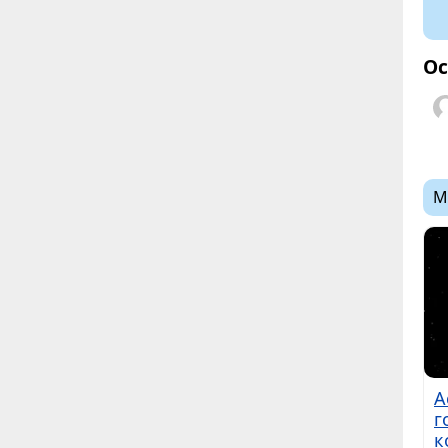
Ос
М
А
г
к