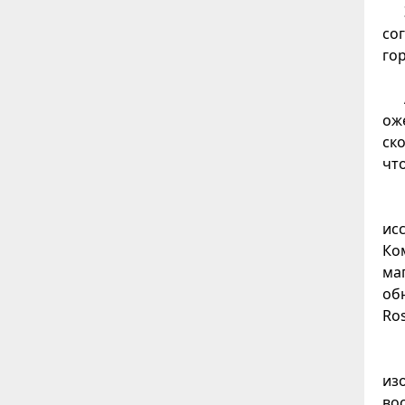
со
го
ож
ск
чт
ис
Ко
ма
об
Ros
из
во