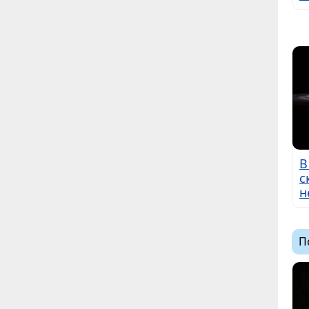
В
с
н
П