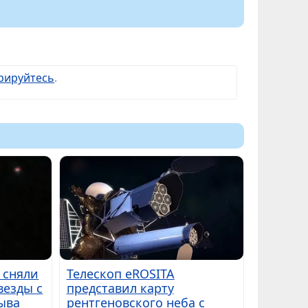
рируйтесь
.
 сняли
Телескоп eROSITA
везды с
представил карту
ыва
рентгеновского неба с