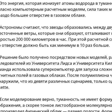
Это энергия, которая ионизует атомы водорода в туманн
гласно компьютерным расчетным моделям, сила таких м
раздо большее отверстие в газовом облаке.
Астрономы считают, что звезды образовались между дв
есточенные ветры, которые они образуют, отталкивают 
оростью 200 000 километров в час. При этой расчетной
о отверстие должно быть как минимум в 10 раз больше.
Решение было получено посредством новых моделей, 
следователей из Университета Лидса и Университета Ки
манда использовала суперкомпьютер для запуска сложн
гнитных полей в газовых облаках. После полумиллиона 
наружили, что из девяти различных сценариев, только о
ette.
Если моделирование верно, туманность не имеет форму 
ображения, а скорее тонкое листообразное молекулярное
спроизводил физический облик — размер полости, форм