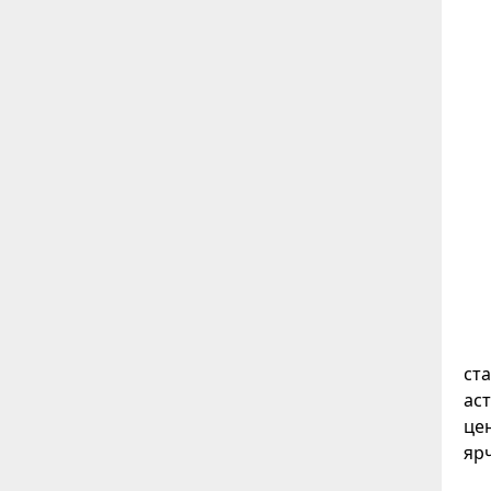
ст
ас
це
яр