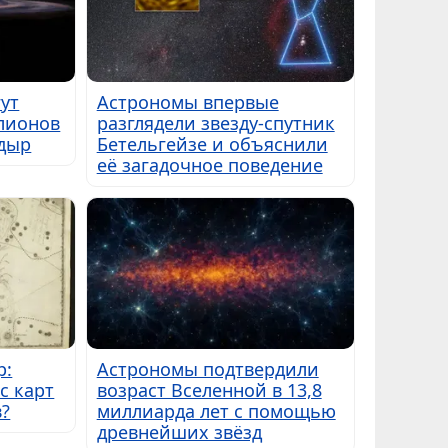
ут
Астрономы впервые
лионов
разглядели звезду-спутник
дыр
Бетельгейзе и объяснили
её загадочное поведение
р:
Астрономы подтвердили
с карт
возраст Вселенной в 13,8
в?
миллиарда лет с помощью
древнейших звёзд