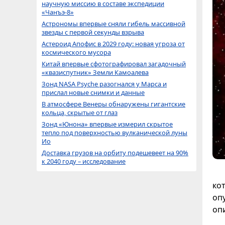
научную миссию в составе экспедиции
«Чанъэ-8»
Астрономы впервые сняли гибель массивной
звезды с первой секунды взрыва
Астероид Апофис в 2029 году: новая угроза от
космического мусора
Китай впервые сфотографировал загадочный
«квазиспутник» Земли Камоалева
Зонд NASA Psyche разогнался у Марса и
прислал новые снимки и данные
В атмосфере Венеры обнаружены гигантские
кольца, скрытые от глаз
Зонд «Юнона» впервые измерил скрытое
тепло под поверхностью вулканической луны
Ио
Доставка грузов на орбиту подешевеет на 90%
к 2040 году – исследование
ко
оп
оп