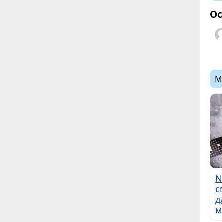
Ос
М
N
с
д
м