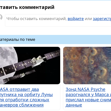
тавить комментарий
Чтобы оставить комментарий,
войдите
или
зарегист
атериалы по теме
ASA отправит два
Зонд NASA Psyche
путника на орбиту Луны
разогнался у Марса 
ля отработки сложных
прислал новые сним
аневров сближения
данные