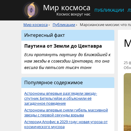
Мир космоса
ПУБЛИКАЦИИ
Л
Космос вокруг нас
Мир космоса
›
Публикации
›
Марсианские миссии: что п
Интересный факт
М
Паутина от Земли до Центавра
Если протянуть паутину до ближайшей к
нам звезды в созвездии Центавра, то она
25 ф
весила бы пятьсот тысяч тонн
Обн
Популярное содержимое
Астрономы впервые разглядели звезду-
спутник Бетельгейзе и объяснили её
загадочное поведение
Астрономы впервые сняли гибель массивной
звезды с первой секунды взрыва
Астероид Апофис в 2029 году: новая угроза от
космического мусора