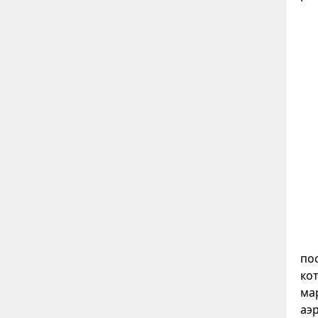
по
ко
ма
аэ