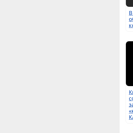
В
о
к
К
с
з
«
К