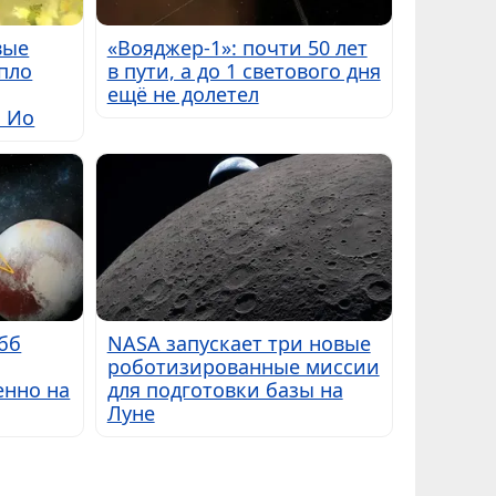
вые
«Вояджер-1»: почти 50 лет
пло
в пути, а до 1 светового дня
ещё не долетел
ы Ио
бб
NASA запускает три новые
роботизированные миссии
енно на
для подготовки базы на
Луне