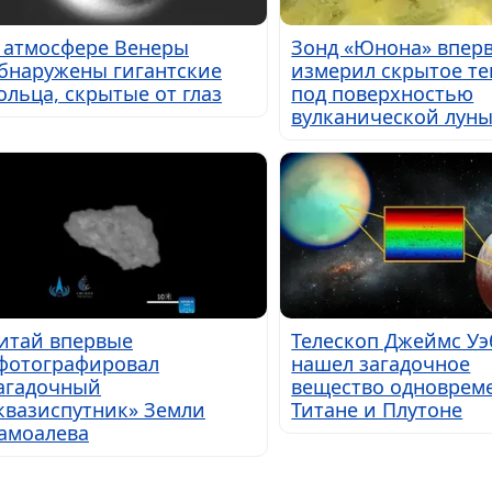
 атмосфере Венеры
Зонд «Юнона» впер
бнаружены гигантские
измерил скрытое те
ольца, скрытые от глаз
под поверхностью
вулканической лун
итай впервые
Телескоп Джеймс Уэ
фотографировал
нашел загадочное
агадочный
вещество одноврем
квазиспутник» Земли
Титане и Плутоне
амоалева