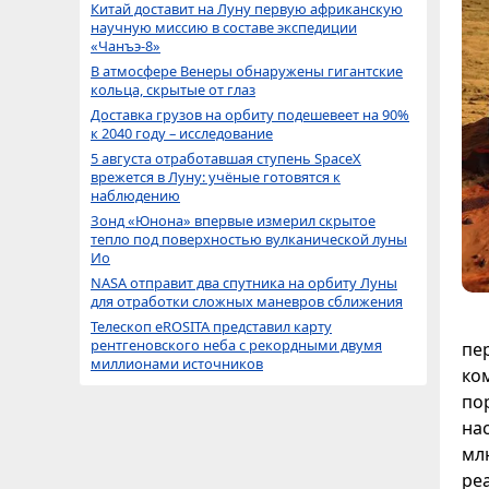
Китай доставит на Луну первую африканскую
научную миссию в составе экспедиции
«Чанъэ-8»
В атмосфере Венеры обнаружены гигантские
кольца, скрытые от глаз
Доставка грузов на орбиту подешевеет на 90%
к 2040 году – исследование
5 августа отработавшая ступень SpaceX
врежется в Луну: учёные готовятся к
наблюдению
Зонд «Юнона» впервые измерил скрытое
тепло под поверхностью вулканической луны
Ио
NASA отправит два спутника на орбиту Луны
для отработки сложных маневров сближения
Телескоп eROSITA представил карту
рентгеновского неба с рекордными двумя
пе
миллионами источников
ко
по
на
мл
ре