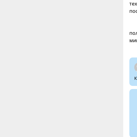
те
по
по
ми
К