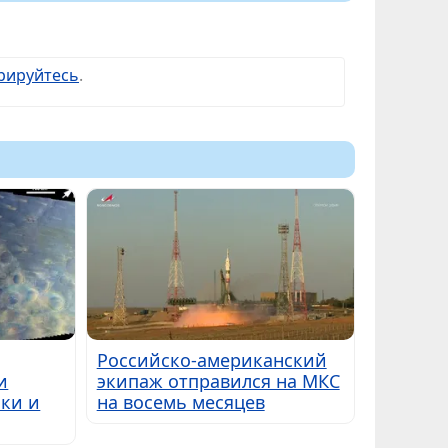
рируйтесь
.
Российско-американский
и
экипаж отправился на МКС
ки и
на восемь месяцев