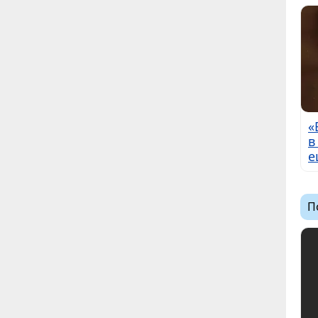
«
в
е
П