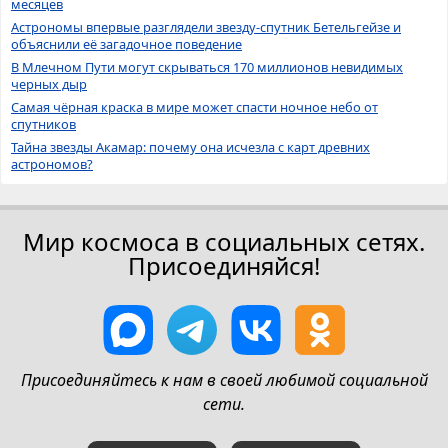
месяцев
Астрономы впервые разглядели звезду-спутник Бетельгейзе и
объяснили её загадочное поведение
В Млечном Пути могут скрываться 170 миллионов невидимых
черных дыр
Самая чёрная краска в мире может спасти ночное небо от
спутников
Тайна звезды Акамар: почему она исчезла с карт древних
астрономов?
Мир космоса в социальных сетях.
Присоединяйся!
Присоединяйтесь к нам в своей любимой социальной
сети.