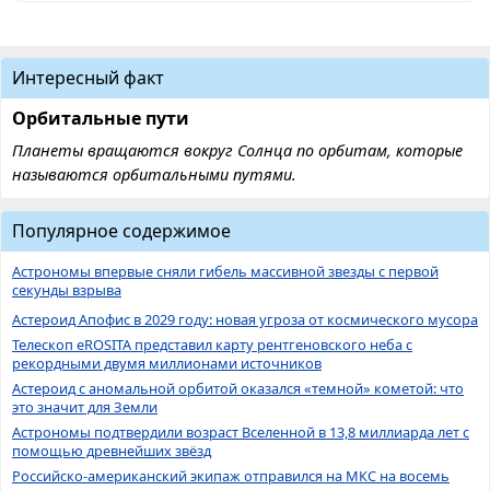
Интересный факт
Орбитальные пути
Планеты вращаются вокруг Солнца по орбитам, которые
называются орбитальными путями.
Популярное содержимое
Астрономы впервые сняли гибель массивной звезды с первой
секунды взрыва
Астероид Апофис в 2029 году: новая угроза от космического мусора
Телескоп eROSITA представил карту рентгеновского неба с
рекордными двумя миллионами источников
Астероид с аномальной орбитой оказался «темной» кометой: что
это значит для Земли
Астрономы подтвердили возраст Вселенной в 13,8 миллиарда лет с
помощью древнейших звёзд
Российско-американский экипаж отправился на МКС на восемь