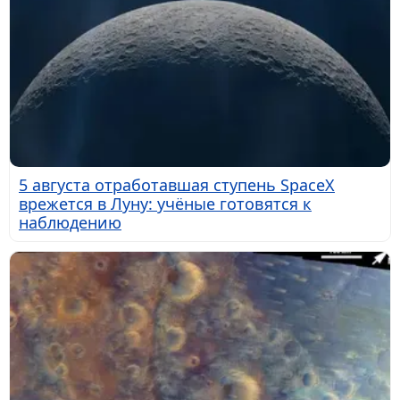
5 августа отработавшая ступень SpaceX
врежется в Луну: учёные готовятся к
наблюдению