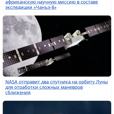
африканскую научную миссию в составе
экспедиции «Чанъэ-8»
NASA отправит два спутника на орбиту Луны
для отработки сложных маневров
сближения