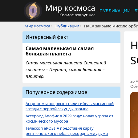
Мир космоса
ПУБЛИКАЦИИ
Л
Космос вокруг нас
Мир космоса
›
Публикации
›
НАСА закрыло миссию орби
Интересный факт
Н
Самая маленькая и самая
большая планета
S
Самая маленькая планета Солнечной
системы – Плутон, самая большая –
Юпитер.
26 м
Обн
Популярное содержимое
Астрономы впервые сняли гибель массивной
звезды с первой секунды взрыва
Астероид Апофис в 2029 году: новая угроза от
космического мусора
Телескоп eROSITA представил карту
рентгеновского неба с рекордными двумя