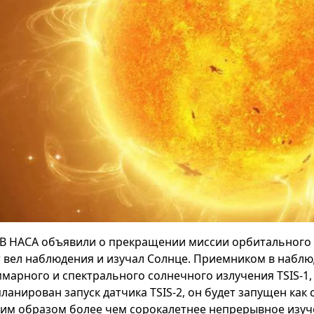
В НАСА объявили о прекращении миссии орбитального 
т вел наблюдения и изучал Солнце. Приемником в наблю
ммарного и спектрального солнечного излучения TSIS-1,
планирован запуск датчика TSIS-2, он будет запущен ка
ким образом более чем сорокалетнее непрерывное изуче