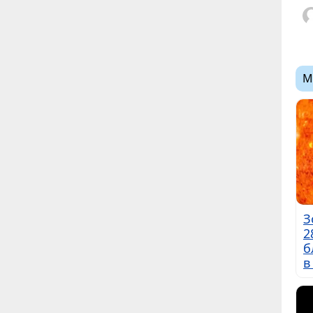
М
З
2
б
в