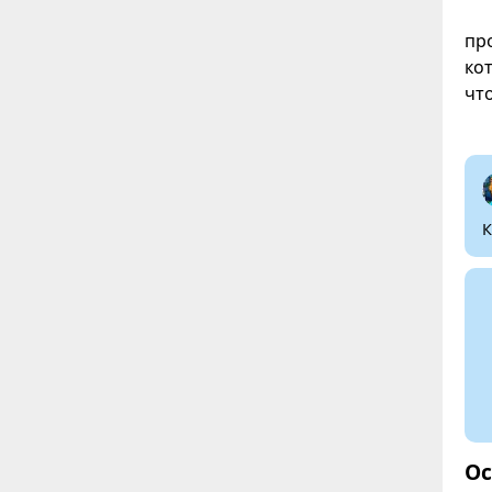
пр
ко
чт
К
Ос