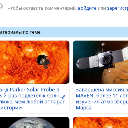
Чтобы оставить комментарий,
войдите
или
зарегист
атериалы по теме
онд Parker Solar Probe в
Завершена миссия 
8-й раз подлетел к Солнцу
MAVEN: более 11 ле
лиже, чем любой аппарат
изучения атмосфер
 истории
Марса