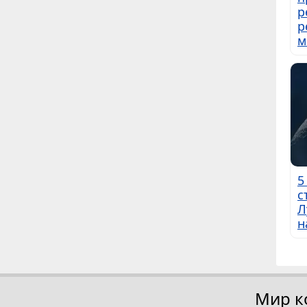
р
р
м
5
с
Л
н
Мир к