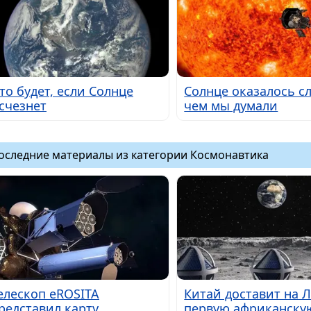
то будет, если Солнце
Солнце оказалось с
счезнет
чем мы думали
оследние материалы из категории Космонавтика
елескоп eROSITA
Китай доставит на 
редставил карту
первую африканску