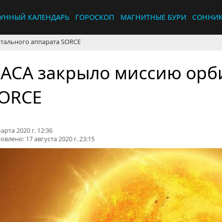
УННЫЙ КАЛЕНДАРЬ
ГОРОСКОП
МАГНИТНЫЕ БУРИ
СОННИ
тального аппарата SORCE
АСА закрыло миссию орб
ORCE
арта 2020 г. 12:36
овлено:
17 августа 2020 г. 23:15