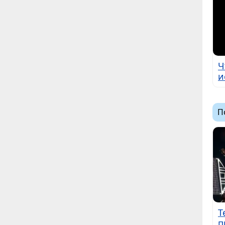
Ч
и
П
Т
п