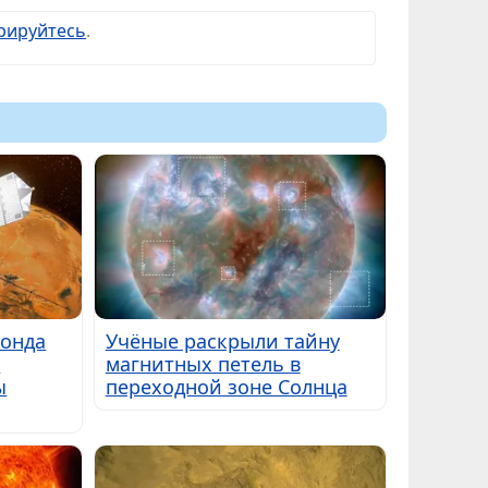
рируйтесь
.
зонда
Учёные раскрыли тайну
т
магнитных петель в
ы
переходной зоне Солнца