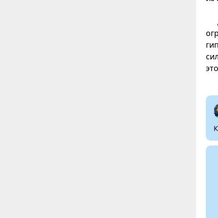
ог
ги
си
эт
К