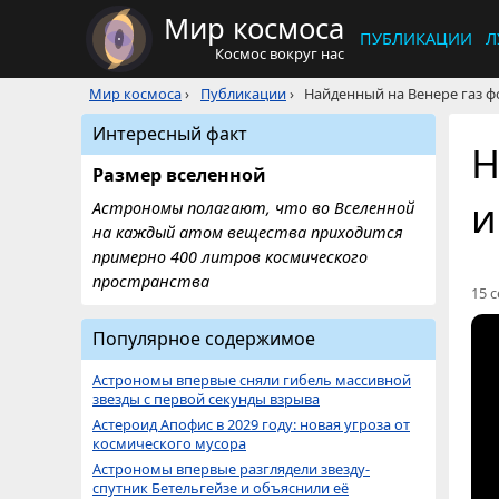
Мир космоса
ПУБЛИКАЦИИ
Л
Космос вокруг нас
Мир космоса
›
Публикации
›
Найденный на Венере газ 
Интересный факт
Н
Размер вселенной
и
Астрономы полагают, что во Вселенной
на каждый атом вещества приходится
примерно 400 литров космического
пространства
15 с
Популярное содержимое
Астрономы впервые сняли гибель массивной
звезды с первой секунды взрыва
Астероид Апофис в 2029 году: новая угроза от
космического мусора
Астрономы впервые разглядели звезду-
спутник Бетельгейзе и объяснили её