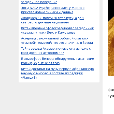
загадочное поведение
Зонд NASA Psyche разогнался у Марса и
прислал новые снимки и данные
«Вояджер-1»: почти 50 лет в пути, а до 1
светового дня ещё не долетел
Китай впервые сфотографировал загадочный
«квазиспутник» Земли Камоалева
Астероид с аномальной орбитой оказался
«темной» кометой: что это значит для Земли
Тайна звезды Акамар: почему она исчезла с
карт древних астрономов?
В атмосфере Венеры обнаружены гигантские
кольца, скрытые от глаз
Китай доставит на Луну первую африканскую
научную миссию в составе экспедиции
«Чанъэ-8»
фо
су