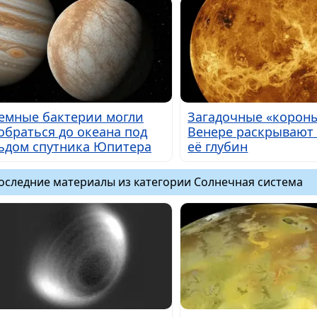
емные бактерии могли
Загадочные «короны
обраться до океана под
Венере раскрывают
ьдом спутника Юпитера
её глубин
оследние материалы из категории Солнечная система