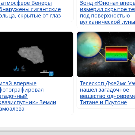
 атмосфере Венеры
Зонд «Юнона» впер
бнаружены гигантские
измерил скрытое те
ольца, скрытые от глаз
под поверхностью
вулканической лун
итай впервые
Телескоп Джеймс Уэ
фотографировал
нашел загадочное
агадочный
вещество одноврем
квазиспутник» Земли
Титане и Плутоне
амоалева