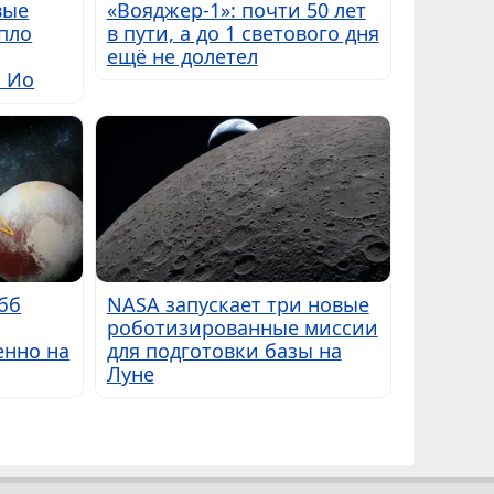
вые
«Вояджер-1»: почти 50 лет
пло
в пути, а до 1 светового дня
ещё не долетел
ы Ио
бб
NASA запускает три новые
роботизированные миссии
енно на
для подготовки базы на
Луне