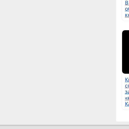
В
о
к
К
с
з
«
К