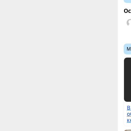
Ос
М
В
о
к