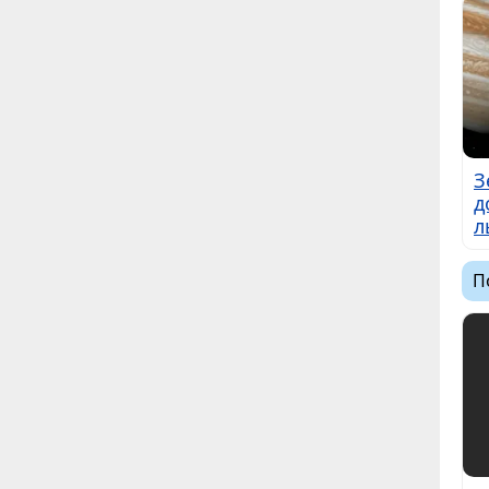
З
д
л
П