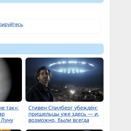
рируйтесь
.
е так»:
Стивен Спилберг убеждён:
ар
пришельцы уже здесь — и,
 Луну
возможно, были всегда