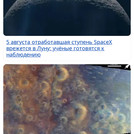
5 августа отработавшая ступень SpaceX
врежется в Луну: учёные готовятся к
наблюдению