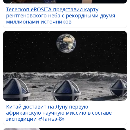
Телескоп eROSITA представил карту
рентгеновского неба с рекордными двумя
миллионами источников
Китай доставит на Луну первую
африканскую научную миссию в составе
экспедиции «Чанъэ-8»