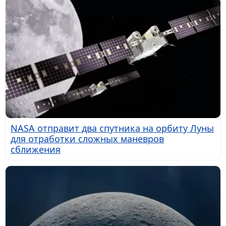
NASA отправит два спутника на орбиту Луны
для отработки сложных маневров
сближения