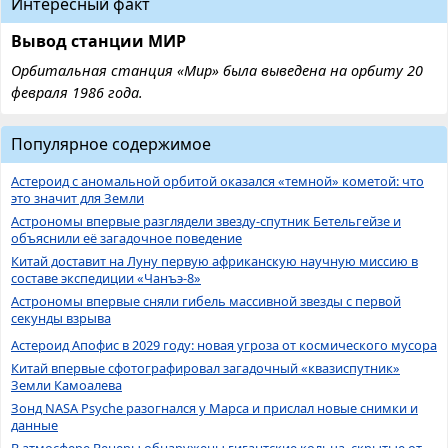
Интересный факт
Вывод станции МИР
Орбитальная станция «Мир» была выведена на орбиту 20
февраля 1986 года.
Популярное содержимое
Астероид с аномальной орбитой оказался «темной» кометой: что
это значит для Земли
Астрономы впервые разглядели звезду-спутник Бетельгейзе и
объяснили её загадочное поведение
Китай доставит на Луну первую африканскую научную миссию в
составе экспедиции «Чанъэ-8»
Астрономы впервые сняли гибель массивной звезды с первой
секунды взрыва
Астероид Апофис в 2029 году: новая угроза от космического мусора
Китай впервые сфотографировал загадочный «квазиспутник»
Земли Камоалева
Зонд NASA Psyche разогнался у Марса и прислал новые снимки и
данные