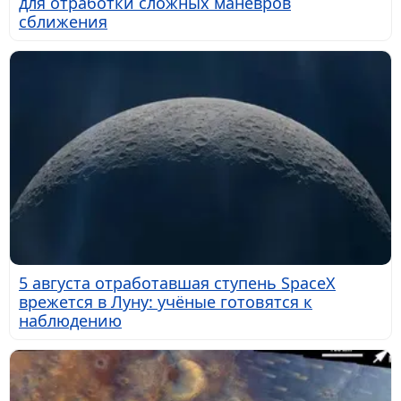
для отработки сложных маневров
сближения
5 августа отработавшая ступень SpaceX
врежется в Луну: учёные готовятся к
наблюдению