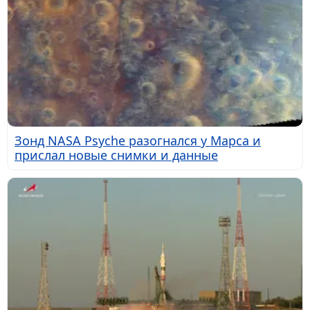
Зонд NASA Psyche разогнался у Марса и
прислал новые снимки и данные