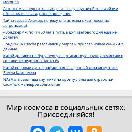
месяцев
Астрономы впервые разглядели звезду-спутник Бетельгейзе и
объяснили её загадочное поведение
Тайна звезды Акамар: почему она исчезла с карт древних
астрономов?
«Вояджер-1»: почти 50 лет в пути, а до 1 светового дня ещё не
долетел
Зонд NASA Psyche разогнался у Марса и прислал новые снимки и
данные
Китай доставит на Луну первую африканскую научную миссию в
составе экспедиции «Чанъэ-8»
Китай впервые сфотографировал загадочный «квазиспутник»
Земли Камоалева
NASA отправит два спутника на орбиту Луны для отработки
сложных маневров сближения
Мир космоса в социальных сетях.
Присоединяйся!