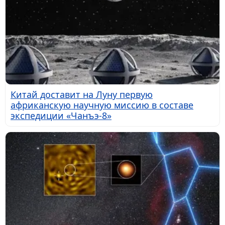
Китай доставит на Луну первую
африканскую научную миссию в составе
экспедиции «Чанъэ-8»