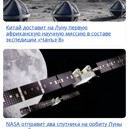
Китай доставит на Луну первую
африканскую научную миссию в составе
экспедиции «Чанъэ-8»
NASA отправит два спутника на орбиту Луны