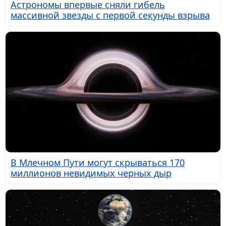
Астрономы впервые сняли гибель
массивной звезды с первой секунды взрыва
В Млечном Пути могут скрываться 170
миллионов невидимых черных дыр