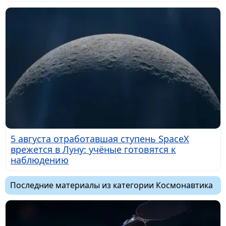
5 августа отработавшая ступень SpaceX
врежется в Луну: учёные готовятся к
наблюдению
Последние материалы из категории Космонавтика