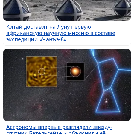
Китай доставит на Луну первую
африканскую научную миссию в составе
экспедиции «Чанъэ-8»
Астрономы впервые разглядели звезду-
спутник Бетельгейзе и объяснили её