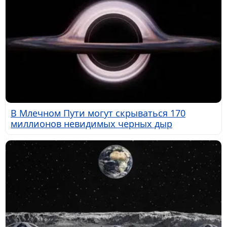
В Млечном Пути могут скрываться 170
миллионов невидимых черных дыр