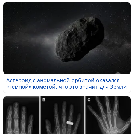
Астероид с аномальной орбитой оказался
«темной» кометой: что это значит для Земли