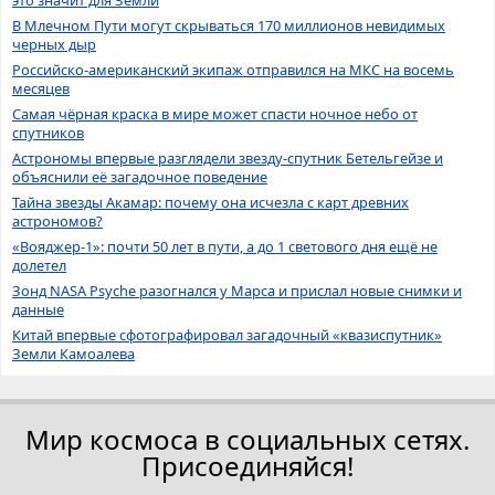
это значит для Земли
В Млечном Пути могут скрываться 170 миллионов невидимых
черных дыр
Российско-американский экипаж отправился на МКС на восемь
месяцев
Самая чёрная краска в мире может спасти ночное небо от
спутников
Астрономы впервые разглядели звезду-спутник Бетельгейзе и
объяснили её загадочное поведение
Тайна звезды Акамар: почему она исчезла с карт древних
астрономов?
«Вояджер-1»: почти 50 лет в пути, а до 1 светового дня ещё не
долетел
Зонд NASA Psyche разогнался у Марса и прислал новые снимки и
данные
Китай впервые сфотографировал загадочный «квазиспутник»
Земли Камоалева
Мир космоса в социальных сетях.
Присоединяйся!