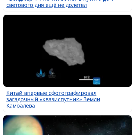
светового дня ещё не долетел
Китай впервые сфотографировал
загадочный «квазиспутник» Земли
Камоалева