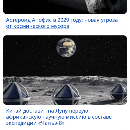
Астероид Апофис в 2029 году: новая угроза
от космического мусора
Китай доставит на Луну первую
африканскую научную миссию в составе
экспедиции «Чанъэ-8»