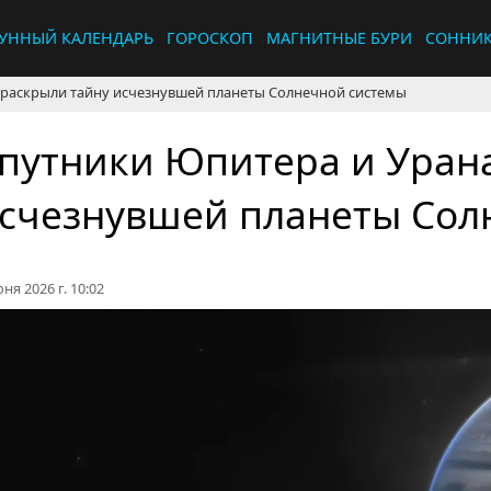
УННЫЙ КАЛЕНДАРЬ
ГОРОСКОП
МАГНИТНЫЕ БУРИ
СОННИ
 раскрыли тайну исчезнувшей планеты Солнечной системы
путники Юпитера и Уран
счезнувшей планеты Сол
ня 2026 г. 10:02