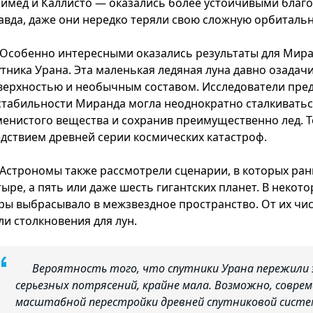
нимед и Каллисто — оказались более устойчивыми благо
авда, даже они нередко теряли свою сложную орбиталь
Особенно интересными оказались результаты для Мир
утника Урана. Эта маленькая ледяная луна давно озадач
верхностью и необычным составом. Исследователи пред
стабильности Миранда могла неоднократно сталкиваться
менистого вещества и сохранив преимущественно лед. Т
едствием древней серии космических катастроф.
Астрономы также рассмотрели сценарии, в которых ран
тыре, а пять или даже шесть гигантских планет. В неко
ры выбрасывало в межзвездное пространство. От их чи
ли столкновения для лун.
Вероятность того, что спутники Урана пережили 
серьезных потрясений, крайне мала. Возможно, совре
масштабной перестройки древней спутниковой систе