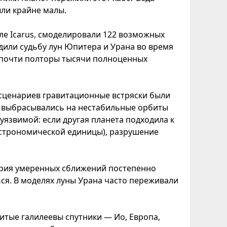
ли крайне малы.
ле Icarus, смоделировали 122 возможных
или судьбу лун Юпитера и Урана во время
 почти полторы тысячи полноценных
сценариев гравитационные встряски были
м, выбрасывались на нестабильные орбиты
уязвимой: если другая планета подходила к
астрономической единицы), разрушение
ерия умеренных сближений постепенно
ься. В моделях луны Урана часто переживали
итые галилеевы спутники — Ио, Европа,