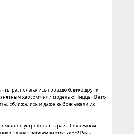
анты располагались гораздо ближе друг к
планетным хаосом» или моделью Ниццы. В это
иты, сближались и даже выбрасывали из
ременное устройство окраин Солнечной
тники планет пережили этот хаос? Ведь