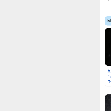
М
А
г
п