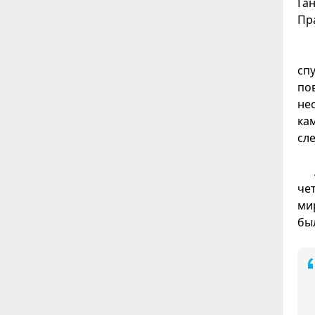
Га
Пр
сп
по
не
ка
сл
че
ми
бы