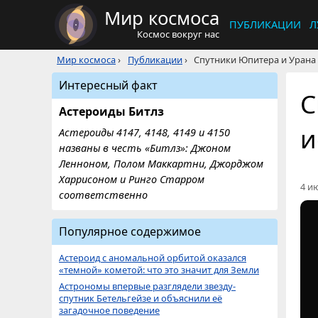
Мир космоса
ПУБЛИКАЦИИ
Л
Космос вокруг нас
Мир космоса
›
Публикации
›
Спутники Юпитера и Урана
Интересный факт
С
Астероиды Битлз
и
Астероиды 4147, 4148, 4149 и 4150
названы в честь «Битлз»: Джоном
Ленноном, Полом Маккартни, Джорджом
Харрисоном и Ринго Старром
4 ию
соответственно
Популярное содержимое
Астероид с аномальной орбитой оказался
«темной» кометой: что это значит для Земли
Астрономы впервые разглядели звезду-
спутник Бетельгейзе и объяснили её
загадочное поведение