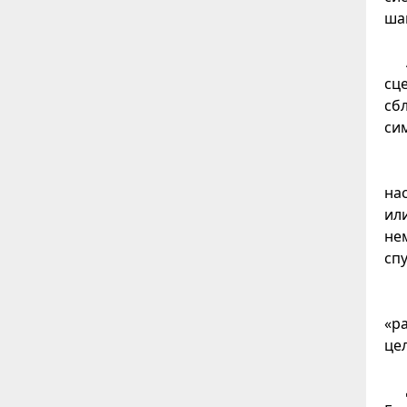
ша
сц
сб
си
на
ил
не
сп
«р
це