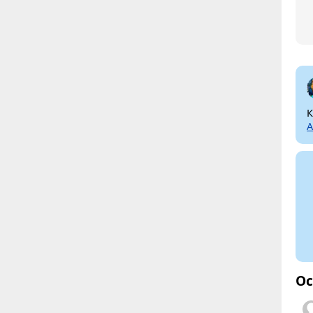
К
А
Ос