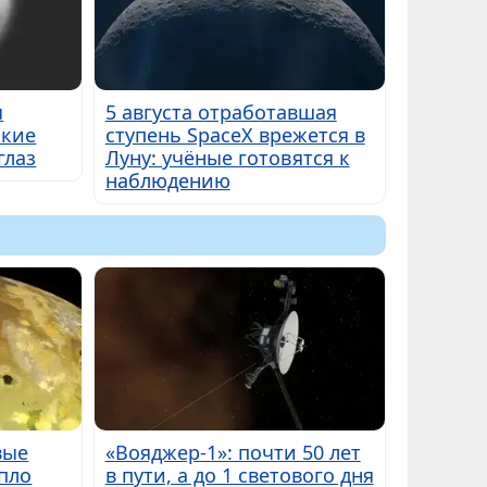
ы
5 августа отработавшая
ские
ступень SpaceX врежется в
глаз
Луну: учёные готовятся к
наблюдению
вые
«Вояджер-1»: почти 50 лет
пло
в пути, а до 1 светового дня