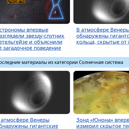
строномы впервые
В атмосфере Венер
азглядели звезду-спутник
обнаружены гигант
етельгейзе и объяснили
кольца, скрытые от 
ё загадочное поведение
оследние материалы из категории Солнечная система
 атмосфере Венеры
Зонд «Юнона» впер
бнаружены гигантские
измерил скрытое те