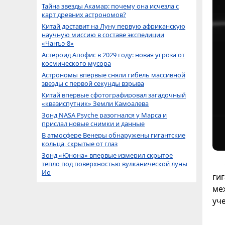
Тайна звезды Акамар: почему она исчезла с
карт древних астрономов?
Китай доставит на Луну первую африканскую
научную миссию в составе экспедиции
«Чанъэ-8»
Астероид Апофис в 2029 году: новая угроза от
космического мусора
Астрономы впервые сняли гибель массивной
звезды с первой секунды взрыва
Китай впервые сфотографировал загадочный
«квазиспутник» Земли Камоалева
Зонд NASA Psyche разогнался у Марса и
прислал новые снимки и данные
В атмосфере Венеры обнаружены гигантские
кольца, скрытые от глаз
Зонд «Юнона» впервые измерил скрытое
тепло под поверхностью вулканической луны
Ио
ги
ме
уч