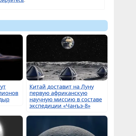
рируйтесь
.
ут
Китай доставит на Луну
лионов
первую африканскую
дыр
научную миссию в составе
экспедиции «Чанъэ-8»