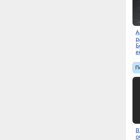
А
р
Б
е
П
В
о