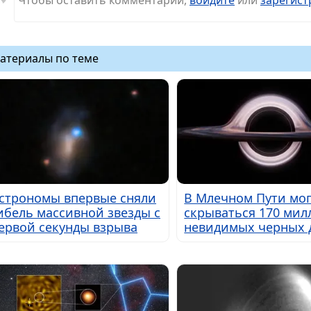
Чтобы оставить комментарий,
войдите
или
зарегист
атериалы по теме
строномы впервые сняли
В Млечном Пути мог
ибель массивной звезды с
скрываться 170 мил
ервой секунды взрыва
невидимых черных 