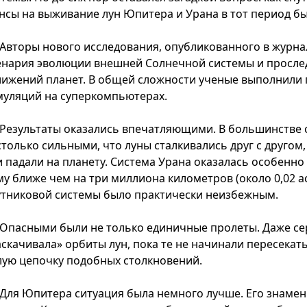
нсы на выживание лун Юпитера и Урана в тот период бы
Авторы нового исследования, опубликованного в журна
енария эволюции внешней Солнечной системы и прослед
лижений планет. В общей сложности ученые выполнили
муляций на суперкомпьютерах.
Результаты оказались впечатляющими. В большинстве 
столько сильными, что луны сталкивались друг с друго
и падали на планету. Система Урана оказалась особенно 
му ближе чем на три миллиона километров (около 0,02 
утниковой системы было практически неизбежным.
Опасными были не только единичные пролеты. Даже с
аскачивала» орбиты лун, пока те не начинали пересекат
лую цепочку подобных столкновений.
Для Юпитера ситуация была немного лучше. Его знамен