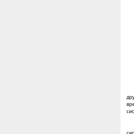
др
вр
си
сис