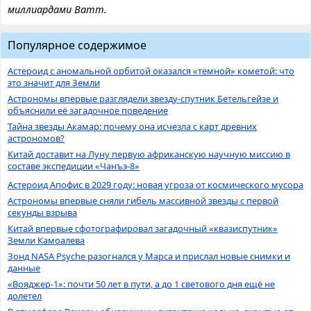
миллиардами Ватт.
Популярное содержимое
Астероид с аномальной орбитой оказался «темной» кометой: что
это значит для Земли
Астрономы впервые разглядели звезду-спутник Бетельгейзе и
объяснили её загадочное поведение
Тайна звезды Акамар: почему она исчезла с карт древних
астрономов?
Китай доставит на Луну первую африканскую научную миссию в
составе экспедиции «Чанъэ-8»
Астероид Апофис в 2029 году: новая угроза от космического мусора
Астрономы впервые сняли гибель массивной звезды с первой
секунды взрыва
Китай впервые сфотографировал загадочный «квазиспутник»
Земли Камоалева
Зонд NASA Psyche разогнался у Марса и прислал новые снимки и
данные
«Вояджер-1»: почти 50 лет в пути, а до 1 светового дня ещё не
долетел