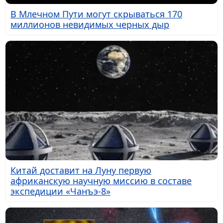
В Млечном Пути могут скрываться 170
миллионов невидимых черных дыр
Китай доставит на Луну первую
африканскую научную миссию в составе
экспедиции «Чанъэ-8»