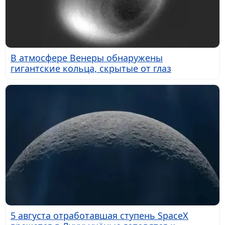
В атмосфере Венеры обнаружены
гигантские кольца, скрытые от глаз
5 августа отработавшая ступень SpaceX