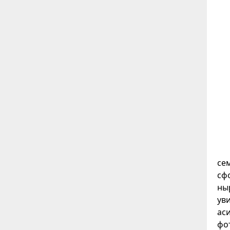
сем
сф
ны
ув
ас
фо