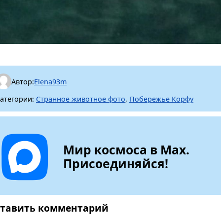
Автор:
Elena93m
атегории:
Странное животное фото
,
Побережье Корфу
Мир космоса в Max.
Присоединяйся!
тавить комментарий