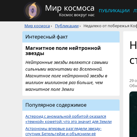
Мир космоса
ПУБЛИКАЦИИ
Л
Космос вокруг нас
Мир космоса
›
Публикации
›
Недалеко от побережья Коф
Интересный факт
Н
Магнитное поле нейтронной
звезды
с
Нейтронные звезды являются самыми
сильными магнитами во Вселенной.
Магнитное поле нейтронной звезды в
29 о
миллион миллионов раз больше, чем
Обн
магнитное поле Земли
Популярное содержимое
Астероид с аномальной орбитой оказался
«темной» кометой: что это значит для Земли
Астрономы впервые разглядели звезду-
спутник Бетельгейзе и объяснили её