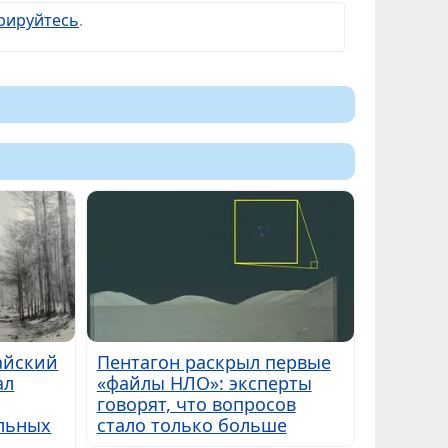
рируйтесь
.
айский
Пентагон раскрыл первые
ал
«файлы НЛО»: эксперты
говорят, что вопросов
альных
стало только больше