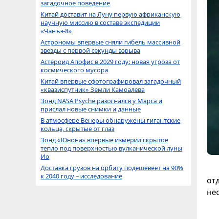
загадочное поведение
Китай доставит на Луну первую африканскую
научную миссию в составе экспедиции
«Чанъэ-8»
Астрономы впервые сняли гибель массивной
звезды с первой секунды взрыва
Астероид Апофис в 2029 году: новая угроза от
космического мусора
Китай впервые сфотографировал загадочный
«квазиспутник» Земли Камоалева
Зонд NASA Psyche разогнался у Марса и
прислал новые снимки и данные
В атмосфере Венеры обнаружены гигантские
кольца, скрытые от глаз
Зонд «Юнона» впервые измерил скрытое
тепло под поверхностью вулканической луны
Ио
Доставка грузов на орбиту подешевеет на 90%
к 2040 году – исследование
от
не