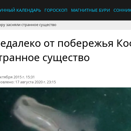
УННЫЙ КАЛЕНДАРЬ
ГОРОСКОП
МАГНИТНЫЕ БУРИ
СОННИ
ру засняли странное существо
едалеко от побережья Ко
транное существо
ктября 2015 г. 15:31
овлено:
17 августа 2020 г. 23:15