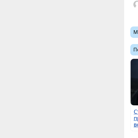
М
П
С
п
в