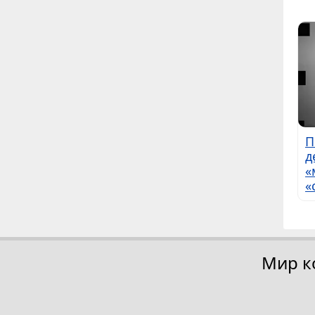
П
д
«
«
Мир к