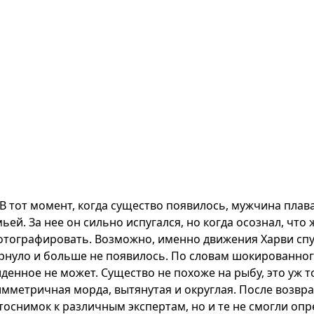
В тот момент, когда существо появилось, мужчина плав
ьей. За нее он сильно испугался, но когда осознал, чт
отографировать. Возможно, именно движения Харви спуг
рнуло и больше не появилось. По словам шокированного
иденное не может. Существо не похоже на рыбу, это уж т
имметричная морда, вытянутая и округлая. После возвр
тоснимок к различным экспертам, но и те не смогли опр