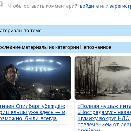
Чтобы оставить комментарий,
войдите
или
зарегист
атериалы по теме
оследние материалы из категории Непознанное
тивен Спилберг убеждён:
«Полная чушь»: кит
ришельцы уже здесь — и,
«Нострадамус» назв
озможно, были всегда
шумиху вокруг НЛО
отвлечением от ре
проблем