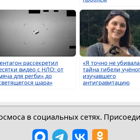
ентагон рассекретил
«Я точно не убивала
есятки видео с НЛО: от
тайна гибели учёног
мяча для регби» до
изучавшего
светящегося шара»
антигравитацию
осмоса в социальных сетях. Присоеди