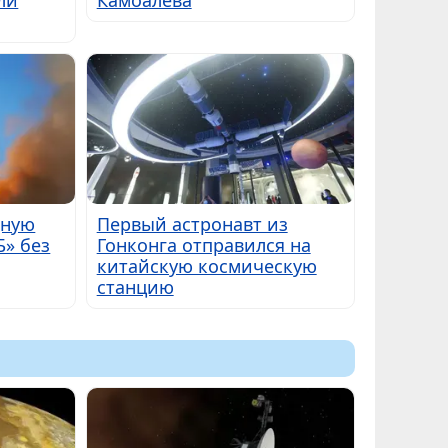
щную
Первый астронавт из
Б» без
Гонконга отправился на
китайскую космическую
станцию