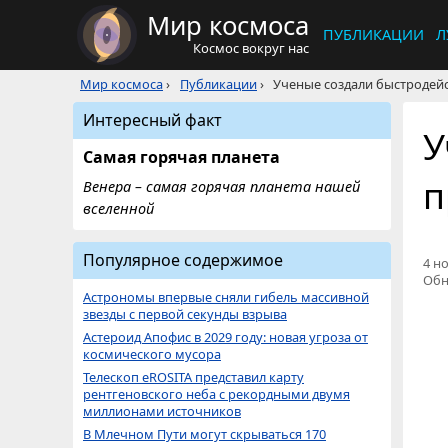
Мир космоса
ПУБЛИКАЦИИ
Л
Космос вокруг нас
Мир космоса
›
Публикации
›
Ученые создали быстродейс
Интересный факт
У
Самая горячая планета
п
Венера – самая горячая планета нашей
вселенной
Популярное содержимое
4 но
Обн
Астрономы впервые сняли гибель массивной
звезды с первой секунды взрыва
Астероид Апофис в 2029 году: новая угроза от
космического мусора
Телескоп eROSITA представил карту
рентгеновского неба с рекордными двумя
миллионами источников
В Млечном Пути могут скрываться 170