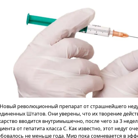
Новый революционный препарат от страшнейшего недуг
единенных Штатов. Они уверены, что их творение дейст
карство вводится внутримышечно, после чего за 3 неде
иента от гепатита класса С. Как известно, этот недуг оч
ебовалось не меньше года. Мир пока сомневается в эффе