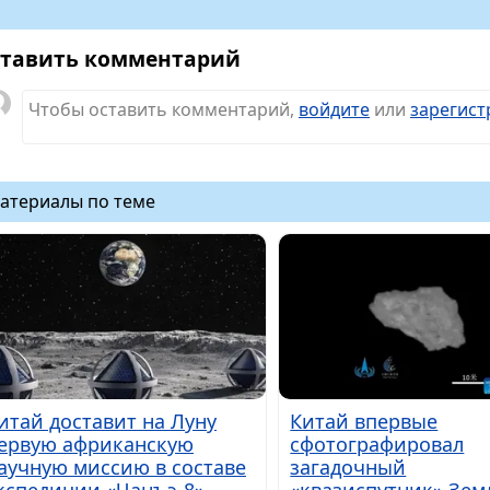
тавить комментарий
Чтобы оставить комментарий,
войдите
или
зарегист
атериалы по теме
итай доставит на Луну
Китай впервые
ервую африканскую
сфотографировал
аучную миссию в составе
загадочный
кспедиции «Чанъэ-8»
«квазиспутник» Зем