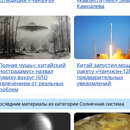
Камоалева
Полная чушь»: китайский
Китай запустил мо
Нострадамус» назвал
ракету «Чанчжэн-12
умиху вокруг НЛО
предварительных
твлечением от реальных
уведомлений
роблем
оследние материалы из категории Солнечная система