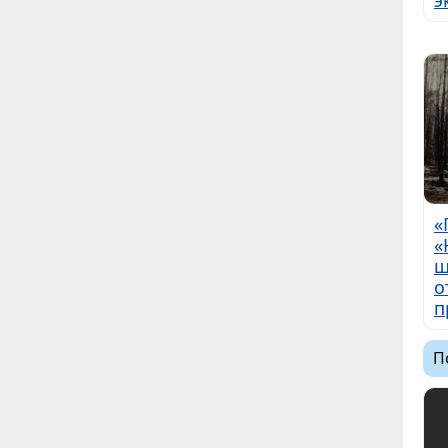
«
«
ш
о
п
П