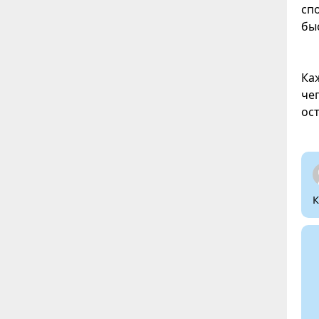
сп
бы
Ка
че
ос
К