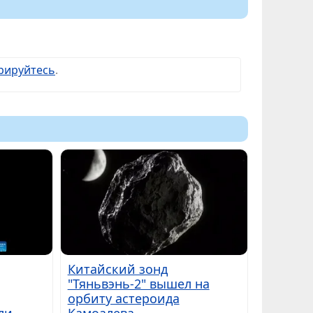
рируйтесь
.
Китайский зонд
"Тяньвэнь-2" вышел на
орбиту астероида
ли
Камоалева