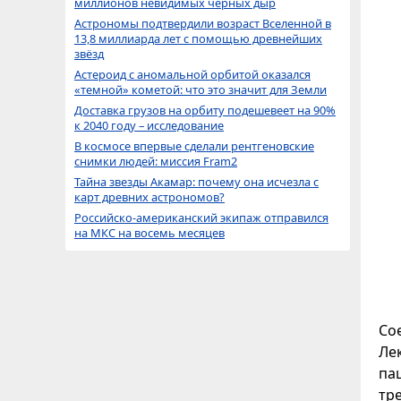
миллионов невидимых черных дыр
Астрономы подтвердили возраст Вселенной в
13,8 миллиарда лет с помощью древнейших
звёзд
Астероид с аномальной орбитой оказался
«темной» кометой: что это значит для Земли
Доставка грузов на орбиту подешевеет на 90%
к 2040 году – исследование
В космосе впервые сделали рентгеновские
снимки людей: миссия Fram2
Тайна звезды Акамар: почему она исчезла с
карт древних астрономов?
Российско-американский экипаж отправился
на МКС на восемь месяцев
Со
Ле
пац
тр