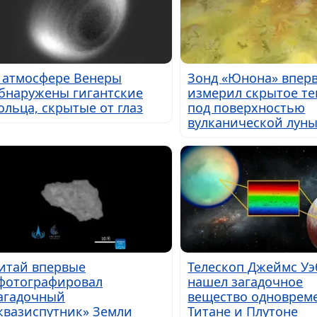
 атмосфере Венеры
Зонд «Юнона» впер
бнаружены гигантские
измерил скрытое те
ольца, скрытые от глаз
под поверхностью
вулканической лун
итай впервые
Телескоп Джеймс Уэ
фотографировал
нашел загадочное
агадочный
вещество одноврем
квазиспутник» Земли
Титане и Плутоне