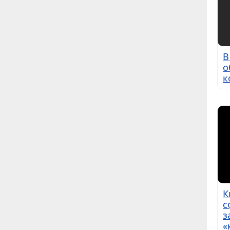
В
о
к
К
с
з
«