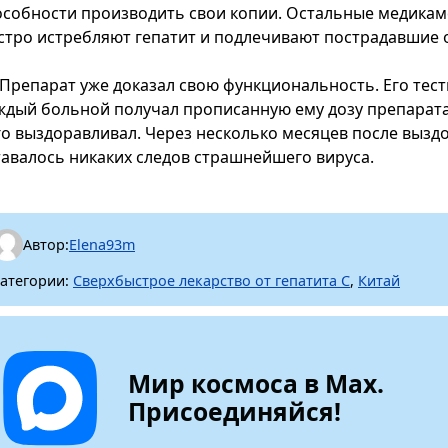
особности производить свои копии. Остальные медикаме
стро истребляют гепатит и подлечивают пострадавшие о
Препарат уже доказал свою функциональность. Его тес
ждый больной получал прописанную ему дозу препарата 
го выздоравливал. Через несколько месяцев после вызд
тавалось никаких следов страшнейшего вируса.
Автор:
Elena93m
атегории:
Сверхбыстрое лекарство от гепатита С
,
Китай
Мир космоса в Max.
Присоединяйся!