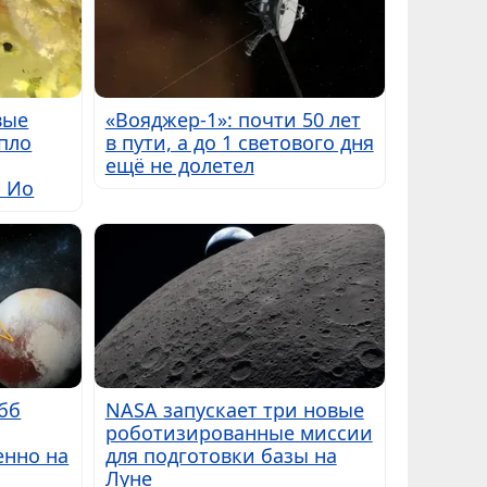
вые
«Вояджер-1»: почти 50 лет
пло
в пути, а до 1 светового дня
ещё не долетел
ы Ио
бб
NASA запускает три новые
роботизированные миссии
енно на
для подготовки базы на
Луне