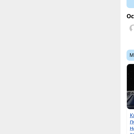
Ос
М
К
п
н
э