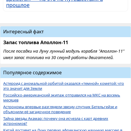
прошлое
Интересный факт
Запас топлива Аполлон-11
После посадки на Луну лунный модуль корабля "Аполлон-11"
имел запас топлива на 30 секунд работы двигателей.
Популярное содержимое
Астероид с аномальной орбитой оказался «темной» кометой: что
это значит для Земли
Российско-американский экипаж отправился на МКС на восемь
месяцев
Астрономы впервые разглядели звезду-спутник Бетельгейзе и
объяснили её загадочное поведение
Тайна звезды Акамар: почему она исчезла с карт древних
астрономов?
Китай доставит на Луну первую африканскую научную миссию в