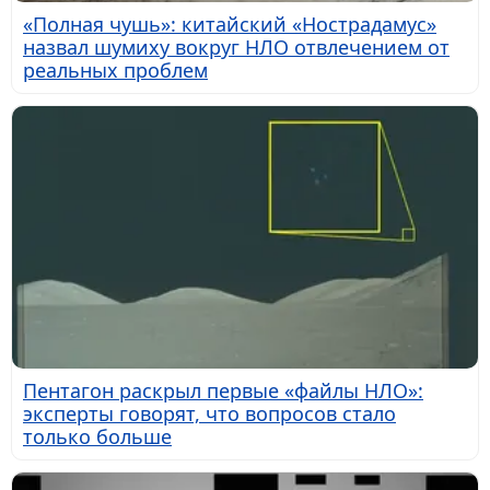
«Полная чушь»: китайский «Нострадамус»
назвал шумиху вокруг НЛО отвлечением от
реальных проблем
Пентагон раскрыл первые «файлы НЛО»:
эксперты говорят, что вопросов стало
только больше