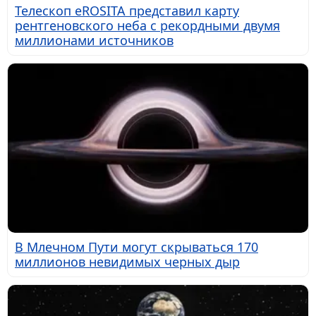
Телескоп eROSITA представил карту
рентгеновского неба с рекордными двумя
миллионами источников
В Млечном Пути могут скрываться 170
миллионов невидимых черных дыр