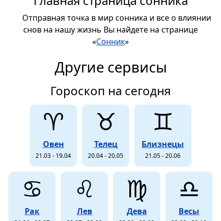
Главная страница сонника
Отправная точка в мир сонника и все о влиянии
снов на нашу жизнь Вы найдете на странице
«
Сонник
»
Другие сервисы
Гороскоп на сегодня
♈
♉
♊
Овен
Телец
Близнецы
21.03 - 19.04
20.04 - 20.05
21.05 - 20.06
♋
♌
♍
♎
Рак
Лев
Дева
Весы