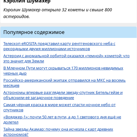
Кэролин Шумахер
Кэролин Шумахер открыла 32 кометы и свыше 800
астероидов.
Популярное содержимое
Телескоп eROSITA представил карту рентгеновского неба с
рекордными двумя миллионами источников
Астероид с аномальной орбитой оказался «темной» кометой: что
это значит для Земли
В Млечном Пути могут скрываться 170 миллионов невидимых
черных дыр
Российско-американский экипаж отправился на МКС на восемь
месяцев
Астрономы впервые разглядели звезду-спутник Бетельгейзе и
объяснили её загадочное поведение
Самая чёрная краска в мире может спасти ночное небо от
спутников
«Вояджер-1»: почти 50 лет в пути, а до 1 светового дня ещё не
долетел
Тайна звезды Акамар: почему она исчезла с карт древних
астрономов?