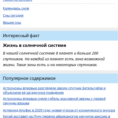
Календарь снов
Сны сегодня
Вещие сны
Интересный факт
Жизнь в солнечной системе
В нашей солнечной системе 8 планет и больше 200
спутников. На каждой из планет есть зона возможной
жизни. Такие зоны есть и на некоторых спутниках.
Популярное содержимое
Астрономы впервые разглядели звезду-спутник Бетельгейзе и
объяснили её загадочное поведение
Астрономы впервые сняли гибель массивной звезды с первой
секунды взрыва
Астероид Апофис в 2029 году: новая угроза от космического мусора
Китай доставит на Луну первую африканскую научную миссию в