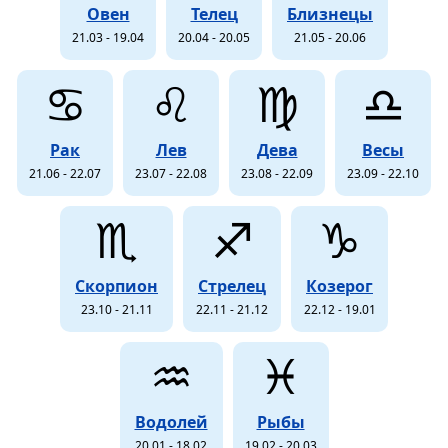
Овен
Телец
Близнецы
21.03 - 19.04
20.04 - 20.05
21.05 - 20.06
♋
♌
♍
♎
Рак
Лев
Дева
Весы
21.06 - 22.07
23.07 - 22.08
23.08 - 22.09
23.09 - 22.10
♏
♐
♑
Скорпион
Стрелец
Козерог
23.10 - 21.11
22.11 - 21.12
22.12 - 19.01
♒
♓
Водолей
Рыбы
20.01 - 18.02
19.02 - 20.03