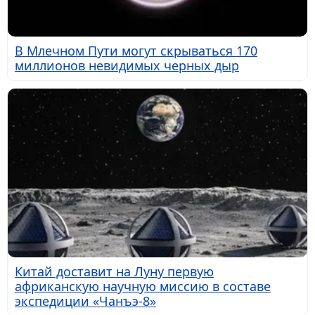
В Млечном Пути могут скрываться 170
миллионов невидимых черных дыр
Китай доставит на Луну первую
африканскую научную миссию в составе
экспедиции «Чанъэ-8»