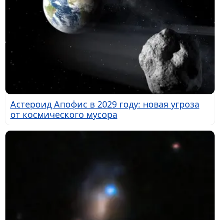
Астероид Апофис в 2029 году: новая угроза
от космического мусора