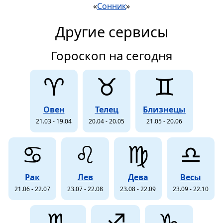
«
Сонник
»
Другие сервисы
Гороскоп на сегодня
♈
♉
♊
Овен
Телец
Близнецы
21.03 - 19.04
20.04 - 20.05
21.05 - 20.06
♋
♌
♍
♎
Рак
Лев
Дева
Весы
21.06 - 22.07
23.07 - 22.08
23.08 - 22.09
23.09 - 22.10
♏
♐
♑