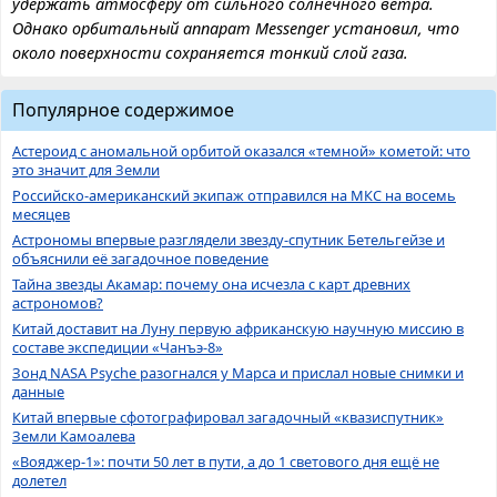
удержать атмосферу от сильного солнечного ветра.
Однако орбитальный аппарат Messenger установил, что
около поверхности сохраняется тонкий слой газа.
Популярное содержимое
Астероид с аномальной орбитой оказался «темной» кометой: что
это значит для Земли
Российско-американский экипаж отправился на МКС на восемь
месяцев
Астрономы впервые разглядели звезду-спутник Бетельгейзе и
объяснили её загадочное поведение
Тайна звезды Акамар: почему она исчезла с карт древних
астрономов?
Китай доставит на Луну первую африканскую научную миссию в
составе экспедиции «Чанъэ-8»
Зонд NASA Psyche разогнался у Марса и прислал новые снимки и
данные
Китай впервые сфотографировал загадочный «квазиспутник»
Земли Камоалева
«Вояджер-1»: почти 50 лет в пути, а до 1 светового дня ещё не
долетел