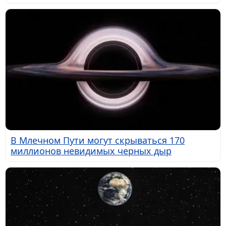
В Млечном Пути могут скрываться 170
миллионов невидимых черных дыр