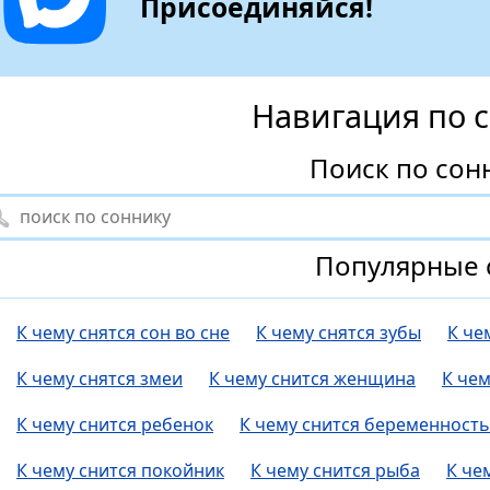
Присоединяйся!
Навигация по 
Поиск по сон
Популярные 
К чему снятся сон во сне
К чему снятся зубы
К че
К чему снятся змеи
К чему снится женщина
К че
К чему снится ребенок
К чему снится беременность
К чему снится покойник
К чему снится рыба
К че