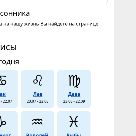
 сонника
в на нашу жизнь Вы найдете на странице
висы
годня
♋
♌
♍
ак
Лев
Дева
 - 22.07
23.07 - 22.08
23.08 - 22.09
♑
♒
♓
ерог
Водолей
Рыбы