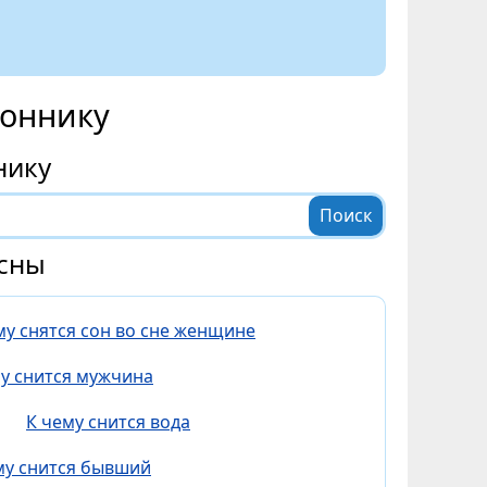
соннику
нику
сны
му снятся сон во сне женщине
му снится мужчина
К чему снится вода
му снится бывший