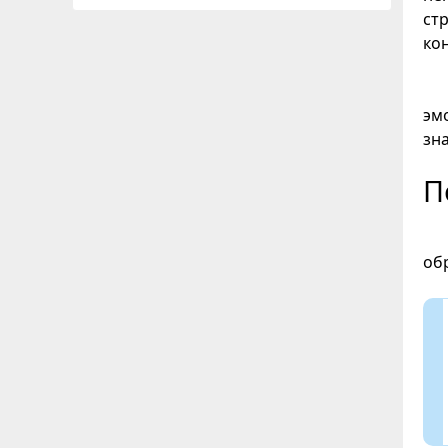
ст
ко
эм
зн
П
об