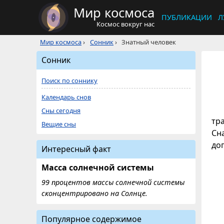
Мир космоса
ПУБЛИКАЦИИ
Л
Космос вокруг нас
Мир космоса
›
Сонник
›
Знатный человек
Сонник
Поиск по соннику
Календарь снов
Сны сегодня
тр
Вещие сны
Сн
до
Интересный факт
Масса солнечной системы
99 процентов массы солнечной системы
сконцентрировано на Солнце.
Популярное содержимое