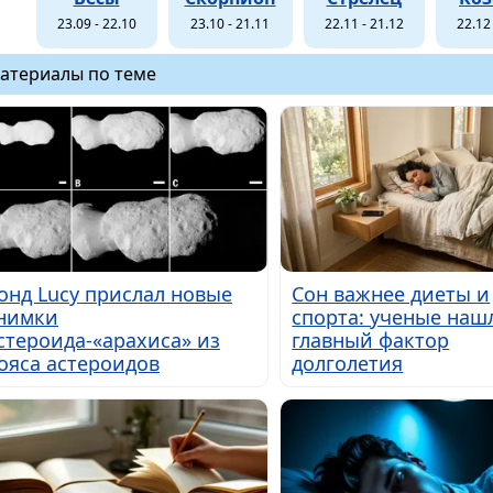
23.09 - 22.10
23.10 - 21.11
22.11 - 21.12
22.12 
атериалы по теме
онд Lucy прислал новые
Сон важнее диеты и
нимки
спорта: ученые наш
стероида-«арахиса» из
главный фактор
ояса астероидов
долголетия