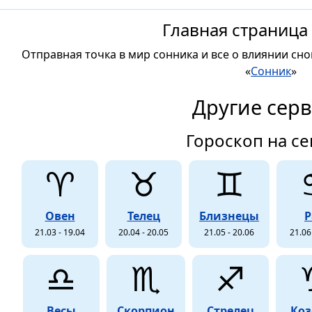
Главная страница
Отправная точка в мир сонника и все о влиянии сно
«
Сонник
»
Другие сер
Гороскоп на се
♈
♉
♊
Овен
Телец
Близнецы
Р
21.03 - 19.04
20.04 - 20.05
21.05 - 20.06
21.06
♎
♏
♐
Весы
Скорпион
Стрелец
Коз