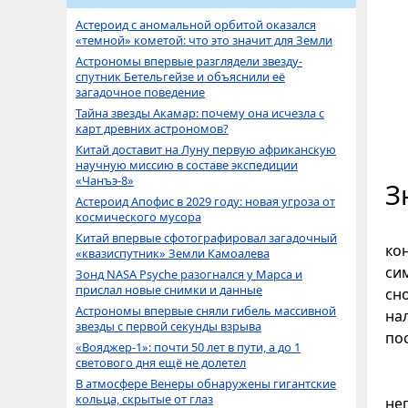
Астероид с аномальной орбитой оказался
«темной» кометой: что это значит для Земли
Астрономы впервые разглядели звезду-
спутник Бетельгейзе и объяснили её
загадочное поведение
Тайна звезды Акамар: почему она исчезла с
карт древних астрономов?
Китай доставит на Луну первую африканскую
научную миссию в составе экспедиции
«Чанъэ-8»
З
Астероид Апофис в 2029 году: новая угроза от
космического мусора
Китай впервые сфотографировал загадочный
ко
«квазиспутник» Земли Камоалева
си
Зонд NASA Psyche разогнался у Марса и
прислал новые снимки и данные
сн
Астрономы впервые сняли гибель массивной
на
звезды с первой секунды взрыва
по
«Вояджер-1»: почти 50 лет в пути, а до 1
светового дня ещё не долетел
В атмосфере Венеры обнаружены гигантские
кольца, скрытые от глаз
не