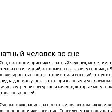
натный человек во сне
Сон, в котором приснился знатный человек, может име
нтекста сна и эмоций, которые он вызывает у сновидца.
мволизировать власть, авторитет или высокий статус в 
овидца достичь успеха, стать признанным и уважаемым. 
личие внутренних ресурсов и качеств, которые могут по
ставленных целей.
Однако толкование сна с знатным человеком также мож
полноценности или завистью. Сновидец может ощущать 