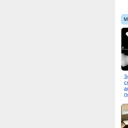
М
З
с
а
п