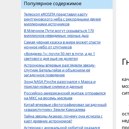
Популярное содержимое
Телескоп eROSITA представил карту
рентгеновского неба с рекордными двумя
миллионами источников
В Млечном Пути могут скрываться 170
миллионов невидимых черных дыр
Самая чёрная краска в мире может спасти
ночное небо от спутников
«Вояджер-1»: почти 50 лет в пути, а до 1
светового дня ещё не долетел
Г
Астрономы впервые разглядели звезду-
спутник Бетельгейзе и объяснили её
загадочное поведение
кач
Зонд NASA Psyche разогнался у Марса и
мо
прислал новые снимки и данные
си
Российско-американский экипаж отправился
на МКС на восемь месяцев
Китай впервые сфотографировал загадочный
«квазиспутник» Земли Камоалева
ос
Тайна звезды Акамар: почему она исчезла с
не
карт древних астрономов?
пр
Астероид с аномальной орбитой оказался