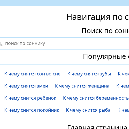
Навигация по 
Поиск по сон
Популярные 
К чему снятся сон во сне
К чему снятся зубы
К че
К чему снятся змеи
К чему снится женщина
К че
К чему снится ребенок
К чему снится беременность
К чему снится покойник
К чему снится рыба
К че
Главная страница