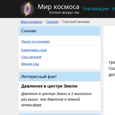
Мир космоса
ПУБЛИКАЦИИ
Л
Космос вокруг нас
Мир космоса
›
Сонник
›
Гнусный человек
Сонник
Поиск по соннику
Календарь снов
Сны сегодня
тр
Вещие сны
Сн
до
Интересный факт
Давление в центре Земли
Давление в центре Земли в 3 миллиона
раз выше, чем давление в земной
атмосфере.