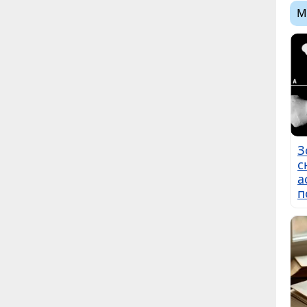
М
З
с
а
п