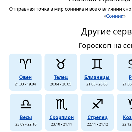
Отправная точка в мир сонника и все о влиянии сно
«
Сонник
»
Другие сер
Гороскоп на се
♈
♉
♊
Овен
Телец
Близнецы
Р
21.03 - 19.04
20.04 - 20.05
21.05 - 20.06
21.06
♎
♏
♐
Весы
Скорпион
Стрелец
Коз
23.09 - 22.10
23.10 - 21.11
22.11 - 21.12
22.12 