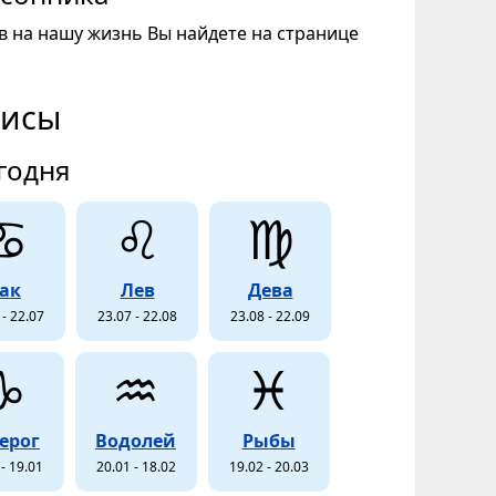
в на нашу жизнь Вы найдете на странице
висы
годня
♋
♌
♍
ак
Лев
Дева
 - 22.07
23.07 - 22.08
23.08 - 22.09
♑
♒
♓
ерог
Водолей
Рыбы
- 19.01
20.01 - 18.02
19.02 - 20.03