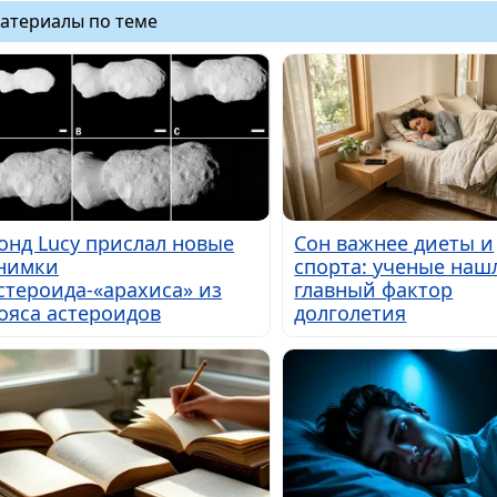
атериалы по теме
онд Lucy прислал новые
Сон важнее диеты и
нимки
спорта: ученые наш
стероида-«арахиса» из
главный фактор
ояса астероидов
долголетия