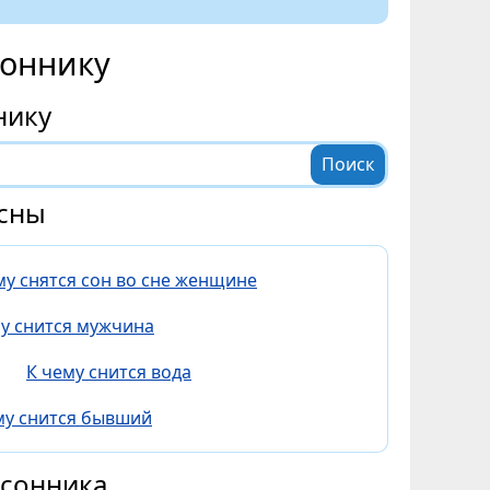
соннику
нику
сны
му снятся сон во сне женщине
му снится мужчина
К чему снится вода
му снится бывший
 сонника