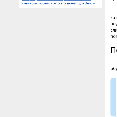
«темной» кометой: что это значит для Земли
ко
вн
сл
по
П
об